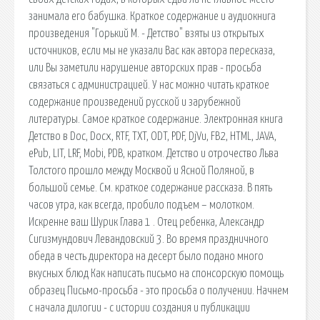
занимала его бабушка. Краткое содержание и аудиокнига
произведения "Горький М. - Детство" взяты из открытых
источников, если мы не указали Вас как автора пересказа,
или Вы заметили нарушение авторских прав - просьба
связаться с администрацией. У нас можно читать краткое
содержание произведений русской и зарубежной
литературы. Самое краткое содержание. Электронная книга
Детство в Doc, Docx, RTF, TXT, ODT, PDF, DjVu, FB2, HTML, JAVA,
ePub, LIT, LRF, Mobi, PDB, кратком. Детство и отрочество Льва
Толстого прошло между Москвой и Ясной Поляной, в
большой семье. См. краткое содержание рассказа. В пять
часов утра, как всегда, пробило подъем – молотком.
Искренне ваш Шурик Глава 1 . Отец ребенка, Александр
Сигизмундович Левандовский 3. Во время праздничного
обеда в честь директора на десерт было подано много
вкусных блюд Как написать письмо на спонсорскую помощь
образец Письмо-просьба - это просьба о получении. Начнем
с начала дилогии - с истории создания и публикации