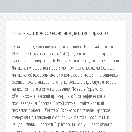
Читать краткое содержание детство горького
· Краткое содержание «Детство» Повесть Максима Горького
«Детство» была написана в 1913 году и вошла в сборник
рассказов и очерков «По Руси». Краткое содержание Гаршин
Лягушка путешественница В уютном болотце жила большая
лягушка, ей вдоволь хватало комаров и мошек, но однажды
осенью пролетавшие на юг утки решили отдохнуть и поесть
на долгом пути и опустились вниз. Повесть Горького
«Детство» – это яркий пример автобиографического
произведения. Рассказ. В этой статье читайте краткий
пересказ повести "Детство" Горького по главам: краткое
содержание, изложение основных фактов и событий из
каждой главы. В повести "Детство" М. Горький рассказал о
своих детских годах, в которых едва ли не главное место