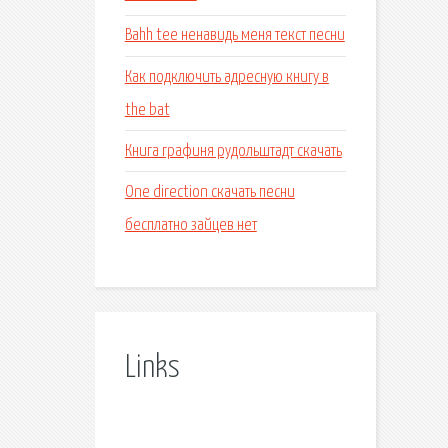
Bahh tee ненавидь меня текст песни
Как подключить адресную книгу в
the bat
Книга графиня рудольштадт скачать
One direction скачать песни
бесплатно зайцев нет
Links