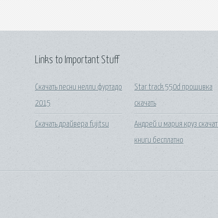
Links to Important Stuff
Скачать песни нелли фуртадо
Star track 550d прошивка
2015
скачать
Скачать драйвера fujitsu
Андрей и мария круз скачат
книги бесплатно