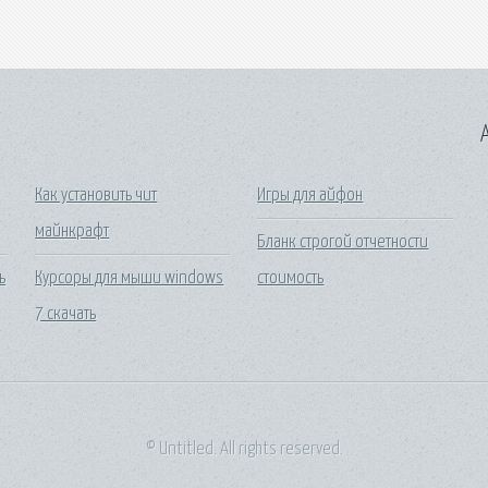
A
Как установить чит
Игры для айфон
майнкрафт
Бланк строгой отчетности
ь
Курсоры для мыши windows
стоимость
7 скачать
© Untitled. All rights reserved.