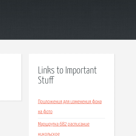
Links to Important
Stuff
Приложения для изменения фона
на фото
Маршрутка 682 расписание
никольское