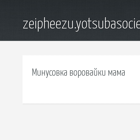
zeipheezu.yotsubasocie
Минусовка воровайки мама