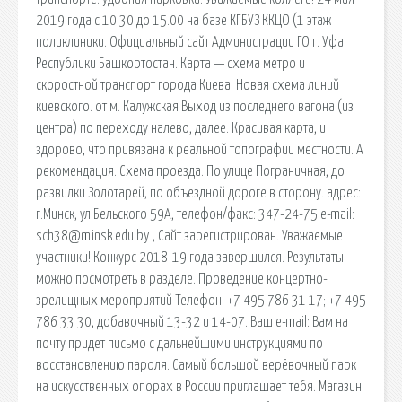
2019 года с 10.30 до 15.00 на базе КГБУЗ ККЦО (1 этаж
поликлиники. Официальный сайт Администрации ГО г. Уфа
Республики Башкортостан. Карта — схема метро и
скоростной транспорт города Киева. Новая схема линий
киевского. от м. Калужская Выход из последнего вагона (из
центра) по переходу налево, далее. Красивая карта, и
здорово, что привязана к реальной топографии местности. А
рекомендация. Схема проезда. По улице Пограничная, до
развилки Золотарей, по объездной дороге в сторону. адрес:
г.Минск, ул.Бельского 59А, телефон/факс: 347-24-75 e-mail:
sch38@minsk.edu.by , Сайт зарегистрирован. Уважаемые
участники! Конкурс 2018-19 года завершился. Результаты
можно посмотреть в разделе. Проведение концертно-
зрелищных мероприятий Телефон: +7 495 786 31 17; +7 495
786 33 30, добавочный 13-32 и 14-07. Ваш e-mail: Вам на
почту придет письмо с дальнейшими инструкциями по
восстановлению пароля. Самый большой верёвочный парк
на искусственных опорах в России приглашает тебя. Магазин