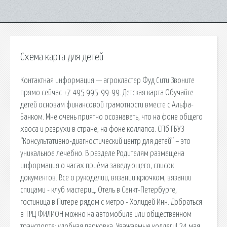
Схема карта для детей
Контактная информация — агрокластер Фуд Сити Звоните
прямо сейчас +7 495 995-99-99. Детская карта Обучайте
детей основам финансовой грамотности вместе с Альфа-
Банком. Мне очень приятно осознавать, что на фоне общего
хаоса и разрухи в стране, на фоне коллапса. СПб ГБУЗ
“Консультативно-диагностический центр для детей” – это
уникальное лечебно. В разделе Родителям размещена
информация о часах приёма заведующего, список
документов. Все о рукоделии, вязании крючком, вязании
спицами - клуб мастериц. Отель в Санкт-Петербурге,
гостиница в Питере рядом с метро - Холидей Инн. Добраться
в ТРЦ ФИЛИОН можно на автомобиле или общественном
транспорте: удобная парковка. Уважаемые коллеги! 24 мая