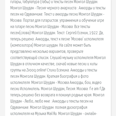
гитары, табулатура (табы) и тексты песен Монгол Шуудан.
Монгол Шуудан - Песня черного анархиста : Аккорды и тексты
песен на Одуванчике. Текст и аккорды песни Монгол Шуудан -
Москва. Портал для гитаристов: упражнения и обучение игре
на гитаре песни Монгол Шуудан - Москва. Все тексты
песен(слова) Монгол Шуудан. Текст: Сергей Есенин, 1922. Да,
теперь решено. Аккорды, текст к песне 'Москва' исполнителя
(композитора) Монгол шуудан. На сайте может быть
представлено несколько вариантов, проверьте
соответствующий список. Слушай музыку исполнителя Монгол
Шуудан в отличном качестве, скачай новые песни и хиты
группы на Zvooq.online! Стихи Есенина. Аккорды и тексты
песен Монгола Шуудан. Краткая биография и фото
исполнителя. Монгол Шуудан - Москва Аккорды, бои, видео
песни Исполнитель: Монгол Шуудан, Песня: Москва. f e am f Да
теперь решено без возврата я покинул родные края. Монгол
Шуудан - Любо, любо мне : Аккорды и тексты песен на
Одуванчике. Монгол Шуудан: полная дискография
исполнителя на Музыка Mail.Ru. Монгол Шуудан - онлайн-