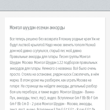
Монгол шуудан есенин аккорды
Все теперь решено без возврата Я покину родные края Уж не
будут листвой крылатой Надо мною звенеть тополя Низкий
дом мой давно ссутулился, старый пес мой давно.
Правильные аккорды для гитары. Песня группы Монгол
Шуудан: Москва. Монгол Шуудан 122 подборов правильных
аккордов для гитары. Немного о названии: Всё было очень
просто. Стояли на остановке, рядом киоск Союзпечать, в нём
марки. В этом уроке мы разберем, как играть Москва на
гитаре. На странице вы найдете аккорды, детальный разбор
боя или перебора, а также видео. Монгол Шуудан - Винни-
Пух, аккорды, текст, mp3, видео. Вступление Gm F Bb Bb F Gm
Gm F Bb Cm D - 2 раза Монгол Шуудан - Москва, аккорды,
текст, mp3, видео. Вступление F Dm F G7 F E7 - 8 раз F E7 Да