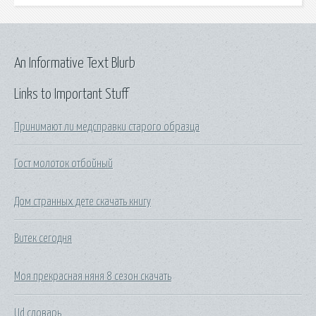
An Informative Text Blurb
Links to Important Stuff
Принимают ли медсправки старого образца
Гост молоток отбойный
Дом странных дете скачать книгу
Витек сегодня
Моя прекрасная няня 8 сезон скачать
Ud словарь