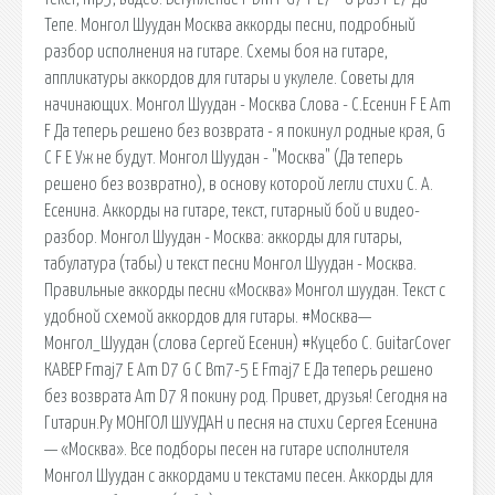
Тепе. Монгол Шуудан Москва аккорды песни, подробный
разбор исполнения на гитаре. Схемы боя на гитаре,
аппликатуры аккордов для гитары и укулеле. Советы для
начинающих. Монгол Шуудан - Москва Слова - С.Есенин F E Am
F Да тепеpь pешено без возвpата - я покинyл pодные кpая, G
C F E Уж не бyдyт. Монгол Шуудан - "Москва" (Да теперь
решено без возвратно), в основу которой легли стихи С. А.
Есенина. Аккорды на гитаре, текст, гитарный бой и видео-
разбор. Монгол Шуудан - Москва: аккорды для гитары,
табулатура (табы) и текст песни Монгол Шуудан - Москва.
Правильные аккорды песни «Москва» Монгол шуудан. Текст с
удобной схемой аккордов для гитары. #Москва—
Монгол_Шуудан (слова Сергей Есенин) #Куцебо С. GuitarCover
КАВЕР Fmaj7 E Am D7 G C Bm7-5 E Fmaj7 E Да теперь решено
без возврата Am D7 Я покину род. Привет, друзья! Сегодня на
Гитарин.Ру МОНГОЛ ШУУДАН и песня на стихи Сергея Есенина
— «Москва». Все подборы песен на гитаре исполнителя
Монгол Шуудан с аккордами и текстами песен. Аккорды для