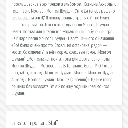
прослушивание всех треков и альбомов. . Есенина Аккорды и
текст песни Москва - Монгол Шуудан f7m e Да теперь решено
без возврата am d7 Я покину родные края g c Уж не будут
листвою крылатой. Текст и аккорды песни Монгол Шуудан -
Налет. Портал для гитаристов: упражнения и обучение игре
на гитаре песни Монгол Шуудан - Налет. Немного о названии:
«Всё было очень просто. Стояли на остановке, рядом —
киоск „Союзпечать", в нём марки, красивые такие, „Монгол
Шуудан", „Монгольская почта. ноты для фортепиано, ноты
Монгол Шуудан - Москва, sheets for piano, Guitar PRO, Гитар
про, табы, аккорды Монгол Шуудан - Москва. Монгол Шуудан -
Аккорды. Монгол Шуудан - Москва (С.Есенин) C B7 Все теперь
решено без возврата Em А Я покину родные края Монгол
Шуудан.
Links to Important Stuff