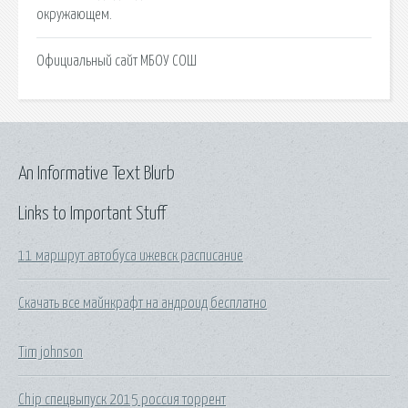
окружающем.
Официальный сайт МБОУ СОШ
An Informative Text Blurb
Links to Important Stuff
11 маршрут автобуса ижевск расписание
Скачать все майнкрафт на андроид бесплатно
Tim johnson
Chip спецвыпуск 2015 россия торрент