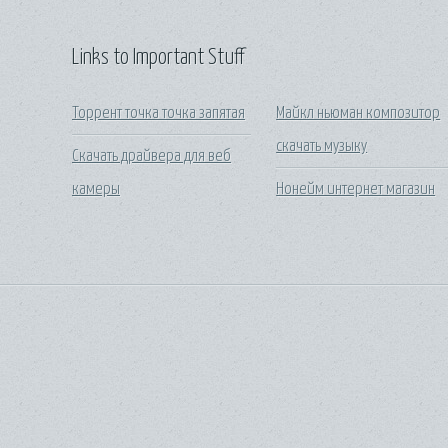
Links to Important Stuff
Торрент точка точка запятая
Майкл ньюман композитор
скачать музыку
Скачать драйвера для веб
камеры
Нонейм интернет магазин