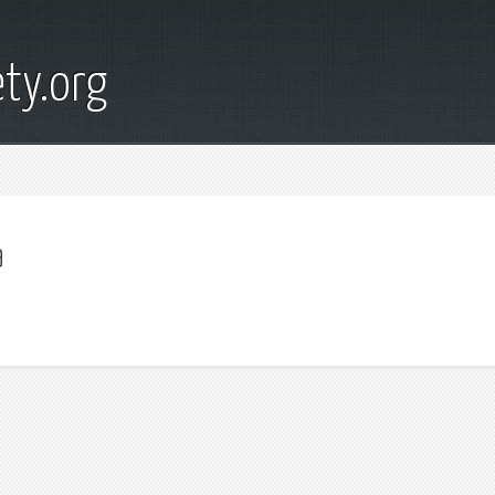
ty.org
а