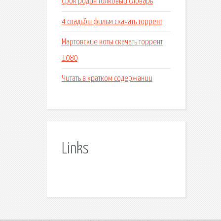
Срок родин толковый словарь
4 свадьбы фильм скачать торрент
Мартовские коты скачать торрент
1080
Читать в кратком содержании
Links