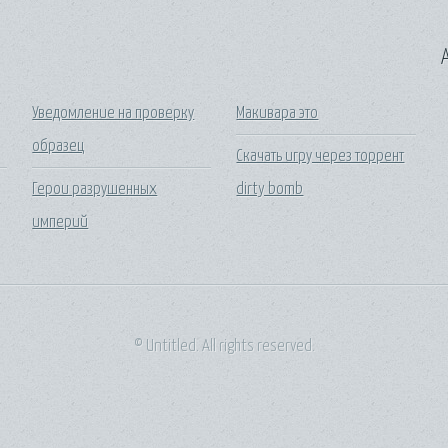
A
Уведомление на проверку
Макивара это
образец
Скачать игру через торрент
Герои разрушенных
dirty bomb
империй
© Untitled. All rights reserved.