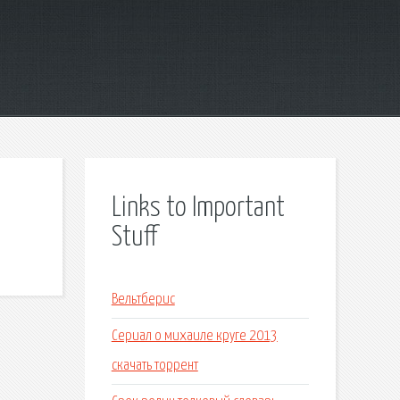
Links to Important
Stuff
Вельтберис
Сериал о михаиле круге 2013
скачать торрент