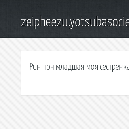
zeipheezu.yotsubasocie
Рингтон младшая моя сестренк