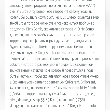
список лучших продуктов, показанных на выставке PAX’13.
Скачать игру Dirty Bomb через торрент Поэтому, если вы
хотели бы оценить «футуристический» шутер, окунутся в мир
такой игры, тогда рекомендуем познакомиться поближе с
продуктом Dirty Bomb, скачать через торрент. Dirty Bomb
доступен для того, чтобы скачать игру на компьютер через
торрент, однако фанаты игры ждут момента, когда можно
будет скачать Дирти Бомб на русском языке бесплатно и
окунуться в пучину. Dirty Bomb скачать торрент можете на
нашем сайте, это бесплатный онлайн-шутер от первого лица,
события которого развернутся в Лондоне, разрушенном
таинственным катаклизмом, который превратился в поле
битвы частных. Чтобы скачать игру через торрент вам нужно:
1.Скачать и установить торрент-клиент(uTorrent, BitTorrent,
Azureus и т.д.) на компьютер. 2.Скачать торрент Dirty Bomb.
3.Добавить торрент на загрузку. 4.Скачать игру. gta _ vice _
city _ deluxe _rus.zip 55,89 Kb - (cкачиваний: 3756).
Инструкции и подсказки. Скачать игру ГТА Коды. Fultoomobile