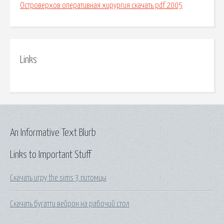
Островерхов оперативная хирургия скачать pdf 2005
Links
An Informative Text Blurb
Links to Important Stuff
Скачать игру the sims 3 питомцы
Скачать бугатти вейрон на рабочий стол