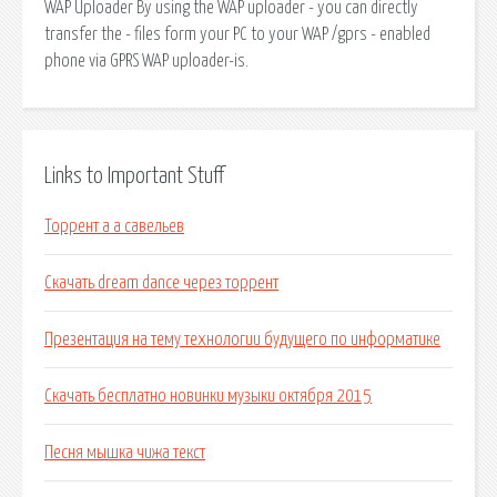
WAP Uploader By using the WAP uploader - you can directly
transfer the - files form your PC to your WAP /gprs - enabled
phone via GPRS WAP uploader-is.
Links to Important Stuff
Торрент а а савельев
Скачать dream dance через торрент
Презентация на тему технологии будущего по информатике
Скачать бесплатно новинки музыки октября 2015
Песня мышка чижа текст