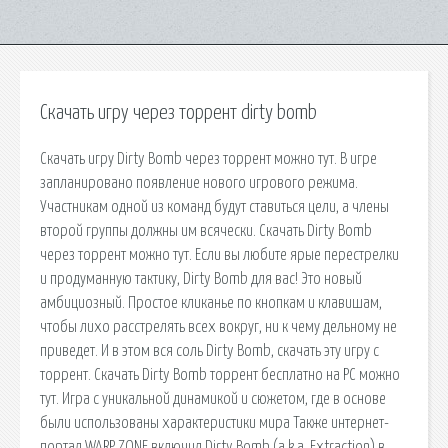
Скачать игру через торрент dirty bomb
Скачать игру Dirty Bomb через торрент можно тут. В игре
запланировано появление нового игрового режима.
Участникам одной из команд будут ставиться цели, а члены
второй группы должны им всячески. Скачать Dirty Bomb
через торрент можно тут. Если вы любите ярые перестрелки
и продуманную тактику, Dirty Bomb для вас! Это новый
амбициозный. Простое кликанье по кнопкам и клавишам,
чтобы лихо расстрелять всех вокруг, ни к чему дельному не
приведет. И в этом вся соль Dirty Bomb, скачать эту игру с
торрент. Скачать Dirty Bomb торрент бесплатно на PC можно
тут. Игра с уникальной динамикой и сюжетом, где в основе
были использованы характеристики мира Также интернет-
портал WARP ZONE включил Dirty Bomb (a.k.a. Extraction) в