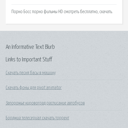
Порно Босс порно фильмы HD смотреть бесплатно, скачать.
An Informative Text Blurb
Links to Important Stuff
Скачать песня басы в машину
Скачать фоны для pivot animator
Запорожье кировоград расписание автобусов
Борджиа телесериал скачать торрент