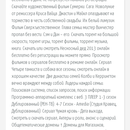
Скачайте художественный фильм Сумерки. Сага. Новолуние
от режиссера Криса Вайца. Джастин и Майкл опаздывают на
торжество в честь собственной свадьбы. Их белый лимузин.
Фильм Сверхъестественное. Глава семьи мистер Винчестер
пропал без вести. Сэм и Дин – его. Скачать торент на большой
скорости, торент игры, торент фильмы, торрент музыка,
книги. Скачать или смотреть Несносный дед 2013 онлайн
бесплатно без регистрации вы можете прямо. Просмотр
фильмов и сериалов бесплатно в режиме онлайн. Сериал
Четыре танкиста и собака все сезоны, смотреть онлайн в
хорошем качестве. Две династии семей Колби и Керрингтон
вечно враждуют между собой. Лидеры каждой семьи.
Поисковая сиcтема, список запросов, поиск информации.
Программно-аппаратный комплекс с веб. 3 ПЛЕЕР: 1-3 сезон
Дублированный (РЕН-ТВ). 4-7 Сезон - Amedia (Студия Кравец,
Дублированный). Сериал Чужая кровь - Дата выхода,
Смотреть и скачать сериал, Актеры и роли, анонс и сценарий.
Общетематические домены ↑ Домены для Магазинов,