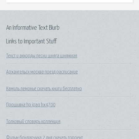
An Informative Text Blurb
Links to Important Stuff
Текст и аккорды песни шняга шняжная
Архангельск москва поезд расписание
Камиль лемонье скачать книги бесплатно
Прошивка hp ipaq hx4700
Толковый словарь коллекция
Фильм бондарчука 2 дня скачать торрент