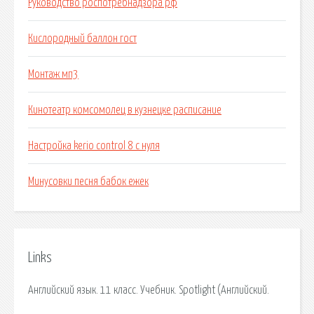
Руководство роспотребнадзора рф
Кислородный баллон гост
Монтаж мп3
Кинотеатр комсомолец в кузнецке расписание
Настройка kerio control 8 с нуля
Минусовки песня бабок ежек
Links
Английский язык. 11 класс. Учебник. Spotlight (Английский.