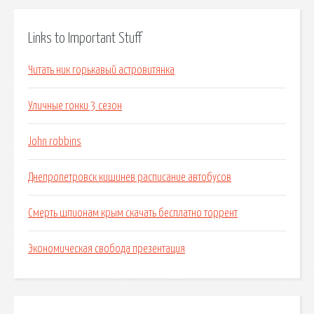
Links to Important Stuff
Читать ник горькавый астровитянка
Уличные гонки 3 сезон
John robbins
Днепропетровск кишинев расписание автобусов
Смерть шпионам крым скачать бесплатно торрент
Экономическая свобода презентация