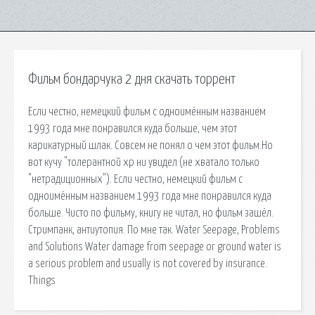
Фильм бондарчука 2 дня скачать торрент
Если честно, немецкий фильм с одноимённым названием
1993 года мне понравился куда больше, чем этот
карикатурный шлак. Совсем не понял о чем этот фильм.Но
вот кучу "толерантной хр ни увидел (не хватало только
"нетрадиционных"). Если честно, немецкий фильм с
одноимённым названием 1993 года мне понравился куда
больше. Чисто по фильму, книгу не читал, но фильм зашёл.
Стримпанк, антиутопия. По мне так. Water Seepage, Problems
and Solutions Water damage from seepage or ground water is
a serious problem and usually is not covered by insurance.
Things