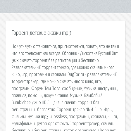
Торрент детские сказки mp3
Но чуть чуть остановиться, присмотреться, понять, что не так и
что его тревожит как всегда. Сборник - Дискотека Русский Хит
90х скачать торрент без регистрации и бесплатно.
Развлекательный торрент трекер, где можно скачать много
кино, игр, программ и сериалы. DugTor.ru - развлекательный
торрент трекер, где можно скачать много кино, игр,
программ. Форум Тем Посл. сообщение; Музыка: инструкции,
правила, помощь, документация. Музыка. Бамблби /
Bumblebee 720p HD Лицензия скачать торрент без
регистрации и бесплатно. Торрент-трекер NNM-Club. Игры,
фильмы, музыка mp3 и lossless, программы, сериалы, книги,
мультфильмы. рутор орг открытый торрент трекер, скачать
бесплатно и без регистрации, рутор орг зеркало. Ckopo.net