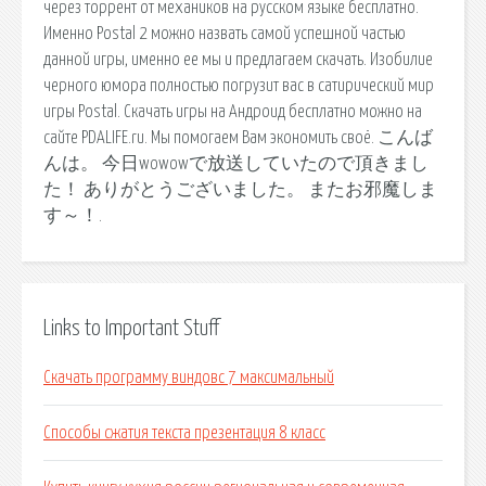
через торрент от механиков на русском языке бесплатно.
Именно Postal 2 можно назвать самой успешной частью
данной игры, именно ее мы и предлагаем скачать. Изобилие
черного юмора полностью погрузит вас в сатирический мир
игры Postal. Скачать игры на Андроид бесплатно можно на
сайте PDALIFE.ru. Мы помогаем Вам экономить своё. こんば
んは。 今日wowowで放送していたので頂きまし
た！ ありがとうございました。 またお邪魔しま
す～！.
Links to Important Stuff
Скачать программу виндовс 7 максимальный
Способы сжатия текста презентация 8 класс