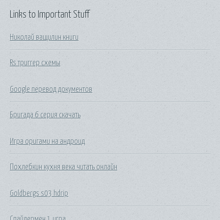
Links to Important Stuff
Николай ващилин книги
Rs триггер схемы
Google перевод документов
Бригада 6 серия скачать
Игра оригами на андроид
Похлебкин кухня века читать онлайн
Goldbergs s03 hdrip
Спайдермен 1 игра