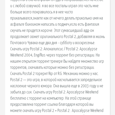
и с любой озвучкой. я во все посталы играл-это часть мне
больше всего понравилось.я в нее чисто
прикалывался,знаете как от нечего делать прикольно имя на
асфальте бинзином написать и поджеч,если есть фантазия
скучать не придется.короче. Этот сумасшедший адд-он
продолжает сюжет оригинального Postal 2, добавляя в жизнь
Почтового Чувака еще два дня - субботу и воскресенье.
Скачать игру Postal 2: Апокалипсис / Postal 2: Apocalypse
Weekend 2004, Eng/Rus через торрент без регистрации. На
нашем открытом торрент трекере Вы найдете множество игр
торрентов, скачивать которые можно без регистрации.
Скачать Postal 2 торернт Rip от R.G. Механики можно у нас.
Postal 2 — это игра, в которой насчитывается запредельное
наслоение черного юмора. Она вышла еще в 2003 году и не
забыта до сих. Скачать игру Postal 2: Apocalypse Weekend
бесплатно c торрент на компьютер. На этой странице
предоставлена торрент ссылка благодаря которой вы
можете скачать игру Postal 2 + Postal 2 : Apocalypse Weekend