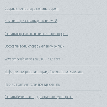
Сборник ночной клуб скачать торрент
Компилятор c скачать для windows 8
Скачать игру масяня на пляже через торрент
Орфоэпический словарь каленчук онлайн
Wwe smackdown vs raw 2011 ps2 save
Информатика рабочая тетрадь 9 класс босова скачать
Песня из фильма голая правда скачать
Скачать бесплатно игру раорао полную версию