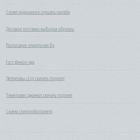
Слимп аудиокнига слушать онлайн
Договор поставки выборка образец
Расписание электричек бч
Гост фенол чда
Детективы ссср скачать торрент
Тяжеловес джамал скачать торрент
Схема спектрофотометр