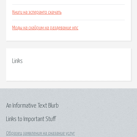
Книги на эсперанто скачать
Моды на скайрим на раздевание нпс
Links
An Informative Text Blurb
Links to Important Stuff
Образец заявления на оказание услуг