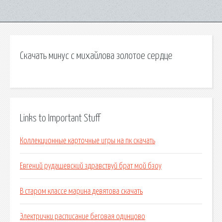
Скачать минус с михайлова золотое сердце
Links to Important Stuff
Коллекционные карточные игры на пк скачать
Евгений рудашевский здравствуй брат мой бзоу
В старом классе марина девятова скачать
Электрички расписание беговая одинцово