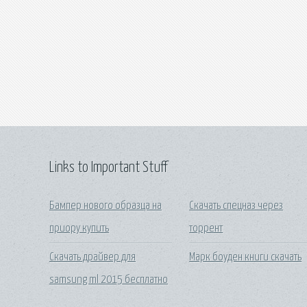
Links to Important Stuff
Бампер нового образца на
Скачать спецназ через
приору купить
торрент
Скачать драйвер для
Марк боуден книги скачать
samsung ml 2015 бесплатно