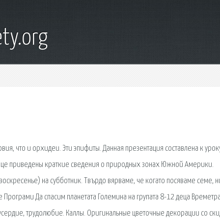
ty.org
ия, что и орхидеи. Эти эпифиты. Данная презентация составлена к урок
блице приведены краткие сведения о природных зонах Южной Америки.
воскресенье) на субботник. Твърдо вярваме, че когато посяваме семе, н
 Програми Да спасим планетата Големина на групата 8-12 деца Времетр
усердие, трудолюбие. Каллы. Оригинальные цветочные декорации со ск