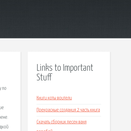
Links to Important
Stuff
у по
Книги коты воители
ие
Прекрасные создания 2 часть книга
аене.
Скачать сборник песен ваня
идкой