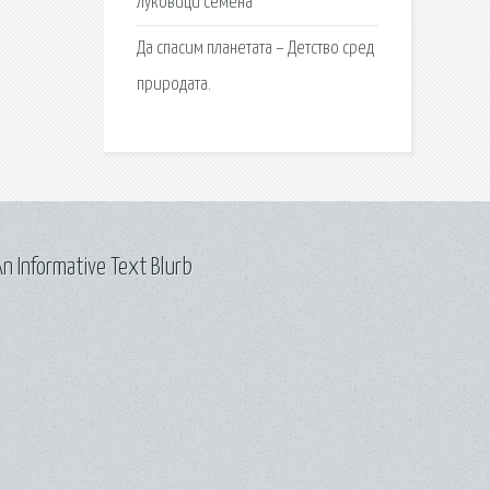
Луковици семена
Да спасим планетата – Детство сред
природата.
n Informative Text Blurb