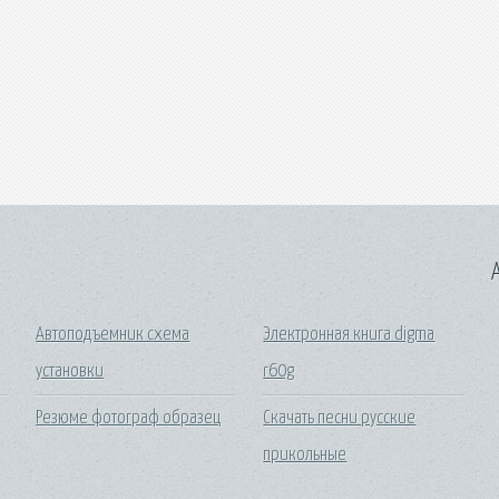
A
Автоподъемник схема
Электронная книга digma
установки
r60g
Резюме фотограф образец
Скачать песни русские
прикольные