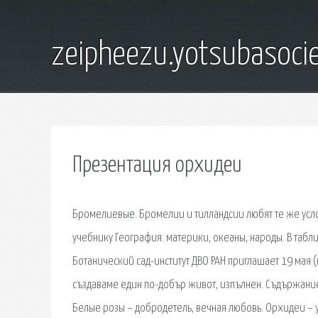
zeipheezu.yotsubasocie
Презентация орхидеи
Бромелиевые. Бромелии и тилландсии любят те же услов
учебнику География: материки, океаны, народы. В та
Ботанический сад-институт ДВО РАН приглашает 19 мая (
създаваме един по-добър живот, изпълнен. Съдържание
Белые розы – добродетель, вечная любовь. Орхидеи – 