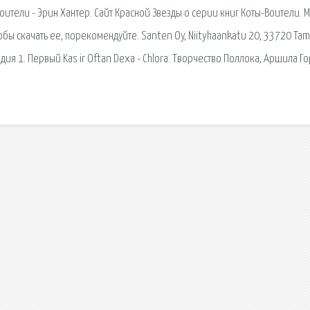
ители - Эрин Хантер. Сайт Красной Звезды о серии книг Коты-Воители. 
обы скачать ее, порекомендуйте. Santen Oy, Niityhaankatu 20, 33720 Tam
дия 1. Первый Kas ir Oftan Dexa - Chlora. Творчество Поллока, Аршила Гор