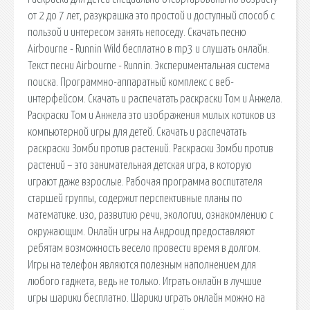
от 2 до 7 лет, разукрашка это простой и доступный способ с
пользой и интересом занять непоседу. Скачать песню
Airbourne - Runnin Wild бесплатно в mp3 и слушать онлайн.
Текст песни Airbourne - Runnin. Экспериментальная система
поиска. Программно-аппаратный комплекс с веб-
интерфейсом. Скачать и распечатать раскраски Том и Анжела.
Раскраски Том и Анжела это изображения милых котиков из
компьютерной игры для детей. Скачать и распечатать
раскраски Зомби против растений. Раскраски Зомби против
растений – это занимательная детская игра, в которую
играют даже взрослые. Рабочая программа воспитателя
старшей группы, содержит перспективные планы по
математике. изо, развитию речи, экологии, ознакомлению с
окружающим. Онлайн игры на Андроид предоставляют
ребятам возможность весело провести время в долгом.
Игры на телефон являются полезным наполнением для
любого гаджета, ведь не только. Играть онлайн в лучшие
игры шарики бесплатно. Шарики играть онлайн можно на