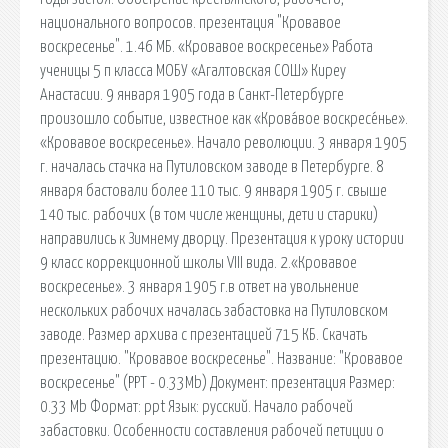
национального вопросов. презентация "Кровавое
воскресенье". 1.46 МБ. «Кровавое воскресенье» Работа
ученицы 5 п класса МОБУ «Агалтовская СОШ» Киреу
Анастасии. 9 января 1905 года в Санкт-Петербурге
произошло событие, известное как «Крова́вое воскресе́нье».
«Кровавое воскресенье». Начало революции. 3 января 1905
г. началась стачка на Путиловском заводе в Петербурге. 8
января бастовали более 110 тыс. 9 января 1905 г. свыше
140 тыс. рабочих (в том числе женщины, дети и старики)
направились к Зимнему дворцу. Презентация к уроку истории
9 класс коррекционной школы VIII вида. 2.«Кровавое
воскресенье». 3 января 1905 г.в ответ на увольнение
нескольких рабочих началась забастовка на Путиловском
заводе. Размер архива с презентацией 715 КБ. Скачать
презентацию. "Кровавое воскресенье". Название: "Кровавое
воскресенье" (PPT - 0.33Mb) Документ: презентация Размер:
0.33 Mb Формат: ppt Язык: русский. Начало рабочей
забастовки. Особенности составления рабочей петиции о