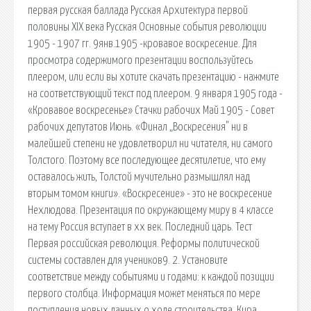
первая русская баллада Русская Архитектура первой
половины XIX века Русская Основные события революции
1905 - 1907 гг. 9янв.1905 -кровавое воскресение. Для
просмотра содержимого презентации воспользуйтесь
плеером, или если вы хотите скачать презентацию - нажмите
на соответствующий текст под плеером. 9 января 1905 года -
«Кровавое воскресенье» Стачки рабочих Май 1905 - Совет
рабочих депутатов Июнь. «Финал „Воскресения" ни в
малейшей степени не удовлетворил ни читателя, ни самого
Толстого. Поэтому все последующее десятилетие, что ему
оставалось жить, Толстой мучительно размышлял над
вторым томом книги». «Воскресение» - это не воскресение
Нехлюдова. Презентация по окружающему миру в 4 классе
на тему Россия вступает в xx век. Последний царь. Тест
Первая российская революция. Реформы политической
системы составлен для учеников9. 2. Установите
соответствие между событиями и годами: к каждой позиции
первого столбца. Информация может меняться по мере
поступления новых данных о ходе строительства. Кира