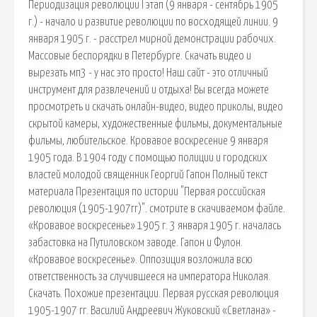
Периодизация революции I этап (9 января - сентябрь 1905
г.) - начало и развитие революции по восходящей линии. 9
января 1905 г. - расстрел мирной демонстрации рабочих.
Массовые беспорядки в Петербурге. Скачать видео и
вырезать мп3 - у нас это просто! Наш сайт - это отличный
инструмент для развлечений и отдыха! Вы всегда можете
просмотреть и скачать онлайн-видео, видео приколы, видео
скрытой камеры, художественные фильмы, документальные
фильмы, любительское. Кровавое воскресение 9 января
1905 года. В 1904 году с помощью полиции и городских
властей молодой священник Георгий Гапон Полный текст
материала Презентация по истории "Первая российская
революция (1905-1907гг)". смотрите в скачиваемом файле.
«Кровавое воскресенье» 1905 г. 3 января 1905 г. началась
забастовка на Путиловском заводе. Гапон и Фулон.
«Кровавое воскресенье». Оппозиция возложила всю
ответственность за случившееся на императора Николая.
Скачать. Похожие презентации. Первая русская революция
1905-1907 гг. Василий Андреевич Жуковский «Светлана» -