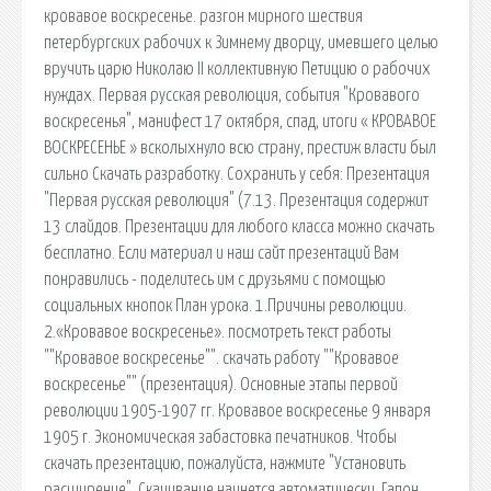
кровавое воскресенье. разгон мирного шествия
петербургских рабочих к Зимнему дворцу, имевшего целью
вручить царю Николаю II коллективную Петицию о рабочих
нуждах. Первая русская революция, события "Кровавого
воскресенья", манифест 17 октября, спад, итоги « КРОВАВОЕ
ВОСКРЕСЕНЬЕ » всколыхнуло всю страну, престиж власти был
сильно Скачать разработку. Сохранить у себя: Презентация
"Первая русская революция" (7.13. Презентация содержит
13 слайдов. Презентации для любого класса можно скачать
бесплатно. Если материал и наш сайт презентаций Вам
понравились - поделитесь им с друзьями с помощью
социальных кнопок План урока. 1.Причины революции.
2.«Кровавое воскресенье». посмотреть текст работы
""Кровавое воскресенье"". скачать работу ""Кровавое
воскресенье"" (презентация). Основные этапы первой
революции 1905-1907 гг. Кровавое воскресенье 9 января
1905 г. Экономическая забастовка печатников. Чтобы
скачать презентацию, пожалуйста, нажмите "Установить
расширение". Скачивание начнется автоматически. Гапон