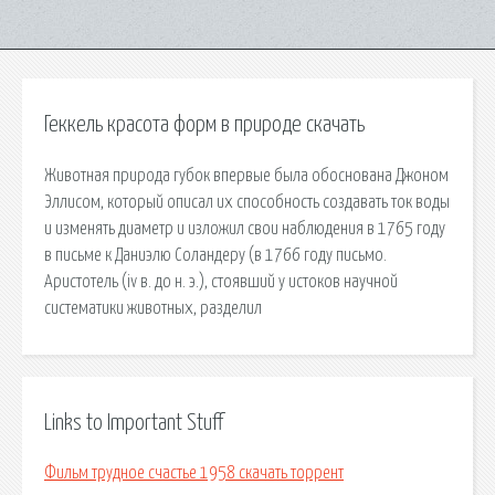
Геккель красота форм в природе скачать
Животная природа губок впервые была обоснована Джоном
Эллисом, который описал их способность создавать ток воды
и изменять диаметр и изложил свои наблюдения в 1765 году
в письме к Даниэлю Соландеру (в 1766 году письмо.
Аристотель (iv в. до н. э.), стоявший у истоков научной
систематики животных, разделил
Links to Important Stuff
Фильм трудное счастье 1958 скачать торрент