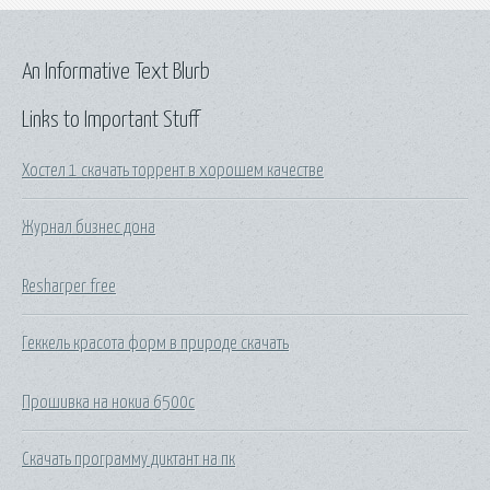
An Informative Text Blurb
Links to Important Stuff
Хостел 1 скачать торрент в хорошем качестве
Журнал бизнес дона
Resharper free
Геккель красота форм в природе скачать
Прошивка на нокиа 6500с
Скачать программу диктант на пк