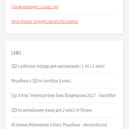
Гдз миллениум 11 класс гдз
Игра проект подиум скачать бесплатно
Links
ГДЗ и рабочие тетради для школьников с 1 по 11 класс.
Решебник и ГДЗ по Алгебре 9 класс.
Гдз 9 Клас Геометрія Бевз Бевз Владімірова 2017 - hausletter.
ГДЗ по английскому языку для 2 класс от Путина.
Истомина Математика 4 Класс Решебник - elenasidorova.