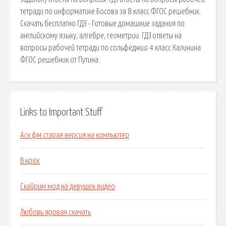
тетради по информатике Босова за 8 класс ФГОС решебник.
Скачать бесплатно ГДЗ - Готовые домашние задания по
английскому языку, алгебре, геометрии. ГДЗ ответы на
вопросы рабочей тетради по сольфеджио 4 класс Калинина
ФГОС решебник от Путина.
Links to Important Stuff
Аск фм старая версия на компьютер
В крах
Скайрим мод на девушек видео
Любовь яровая скачать