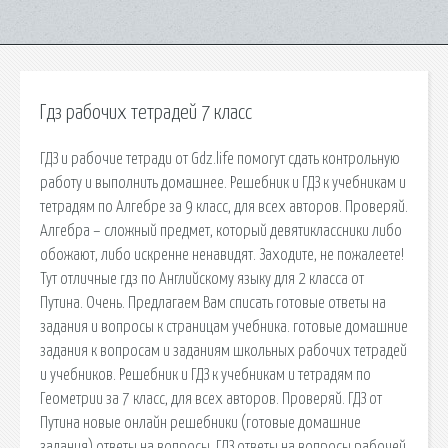
Гдз рабочих тетрадей 7 класс
ГДЗ и рабочие тетради от Gdz.life помогут сдать контрольную
работу и выполнить домашнее. Решебник и ГДЗ к учебникам и
тетрадям по Алгебре за 9 класс, для всех авторов. Проверяй.
Алгебра – сложный предмет, который девятиклассники либо
обожают, либо искренне ненавидят. Заходите, не пожалеете!
Тут отличные гдз по Английскому языку для 2 класса от
Путина. Очень. Предлагаем Вам списать готовые ответы на
задания и вопросы к страницам учебника. готовые домашние
задания к вопросам и заданиям школьных рабочих тетрадей
и учебников. Решебник и ГДЗ к учебникам и тетрадям по
Геометрии за 7 класс, для всех авторов. Проверяй. ГДЗ от
Путина новые онлайн решебники (готовые домашние
задания) ответы на вопросы. ГДЗ ответы на вопросы рабочей