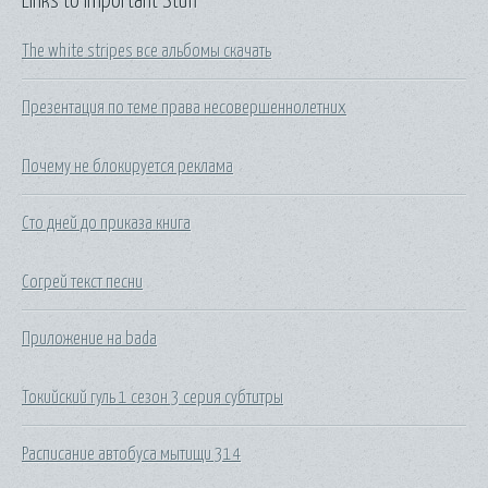
Links to Important Stuff
The white stripes все альбомы скачать
Презентация по теме права несовершеннолетних
Почему не блокируется реклама
Сто дней до приказа книга
Согрей текст песни
Приложение на bada
Токийский гуль 1 сезон 3 серия субтитры
Расписание автобуса мытищи 314