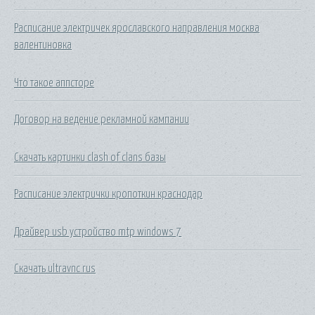
Расписание электричек ярославского направления москва
валентиновка
Что такое аппсторе
Договор на ведение рекламной кампании
Скачать картинки clash of clans базы
Расписание электрички кропоткин краснодар
Драйвер usb устройство mtp windows 7
Скачать ultravnc rus