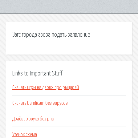
Загс города азова подать заявление
Links to Important Stuff
Скачать игры на двоих про рыцарей
Скачать bandicam без вирусов
Драйвер звука без pnp
Утенок схема