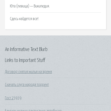
Юта (певица) — Википедия.
Сдесь найдется все!.
An Informative Text Blurb
Links to Important Stuff
Договор снятия жилья на время
Скачать слуга народа торрент
Гост 23939
Бангкок хуахин расписание автобусов