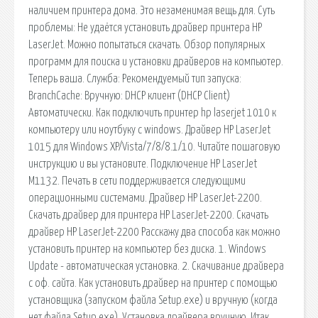
наличием принтера дома. Это незаменимая вещь для. Суть
проблемы: Не удаётся установить драйвер принтера HP
LaserJet. Можно попытаться скачать. Обзор популярных
программ для поиска и установки драйверов на компьютер.
Теперь ваша. Служба: Рекомендуемый тип запуска:
BranchCache: Вручную: DHCP клиент (DHCP Client)
Автоматически. Как подключить принтер hp laserjet 1010 к
компьютеру или ноутбуку с windows. Драйвер HP LaserJet
1015 для Windows XP/Vista/7/8/8.1/10. Читайте пошаговую
инструкцию и вы установите. Подключение HP LaserJet
M1132. Печать в сети поддерживается следующими
операционными системами. Драйвер HP LaserJet-2200.
Скачать драйвер для принтера HP LaserJet-2200. Скачать
драйвер HP LaserJet-2200 Расскажу два способа как можно
установить принтер на компьютер без диска. 1. Windows
Update - автоматическая установка. 2. Скачивание драйвера
с оф. сайта. Как установить драйвер на принтер с помощью
установщика (запуском файла Setup.exe) и вручную (когда
нет файла Setup.exe). Установка драйвера вручную. Итак,