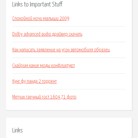
Links to Important Stuff
Спокойной ночи малыши 2009
Dolby advanced audio драйвер скачать
Как написать заявление на угон автомобиля образец
Скайрим какие моды конфликтуют
Кунг фу панда 2 торрент
Метчик гаечный гост 1604 71 фото
Links