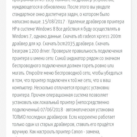
нуждающегося в обновлении. После этого вы увидите
стандартное окно диспетчера задач, о котором было
написано выше. 15/08/2017 · Удаление драйверов принтера
HP в системе Windows 8 Все действия я буду осуществлять в
Windows 7, однако данные. Скачать ati radeon xpress 200m
драйвер для xp. Скачать bcm2035 драйвера. Скачать
bearpaw 1200 driver. Проверьте правильность подключения
принтера и имени сети: Синий индикатор рядом со значком
беспроводного подключения должен гореть ровно или
мигать. Откройте меню беспроводной сети, чтобы убедиться
в том, что принтер подключен к той же сети, что и ваш
компьютер. Несколько отличается процесс установки
принтера. Причем операционная система позволяет
установить как локальный принтер (непосредственно
подключенный 07/06/2018 · автоматическая установка
ТОЛЬКО последних драйверов. Если корректно работает
только один из старых драйверов, ставить его придётся
вручную. Как настроить принтер Canon - замена,