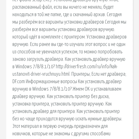
распакованный файл, если вы ничего не меняли, будет
находиться в той же папке, где и скачанный архив. Сегодня
мы разберём все варианты установки драйверов Сегодня мы
разберём все варианты установки драйверов вручную.
который идёт в комплекте с принтером. Установка драйверов
вручную. Если ранее вы где-то изучали этот вопрос и не один
из способов не увенчался успехом, то можно попробовать
заново загрузить драйвера. Как установить драйвер вручную
в Windows 7/8/8.1/10? http://driverfresh.com/ru/info/kak-
ustanovit-driver-vruchnuyu.html. Принтеры; Если нет драйвера;
DF.com Информационные вопросы Как установить драйвер
вручную в Windows 7/8/8.1/10? Жмем OK и устанавливаем
драйвер вручную. Как установить принтер без диска,
установка принтера, установить принтер вручную. Как
установить драйвер для принтера. Как установить принтер
без но чаще приходится вручную искать нужные драйверы.
Этот материал в первую очередь предназначен для
новичков, которые не знакомы с другими способами