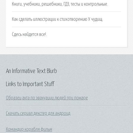
Книги, учебники, решебники, ГДЗ, тесты и контрольные.
Как сделать иллюстрации к стихотворению У чудищ.
Сдесь найдется все!.
An Informative Text Blurb
Links to Important Stuff
Образец акта по эвакуации людей при пожаре
Скачать сериал декстер для андроид
Командир корабля фильм