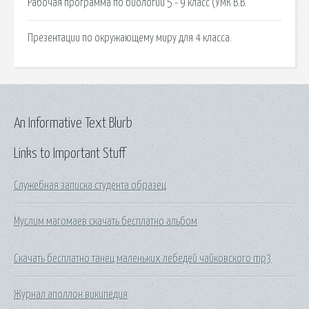
Рабочая программа по биологии 5 - 9 класс (УМК В.В.
Презентации по окружающему миру для 4 класса.
An Informative Text Blurb
Links to Important Stuff
Служебная записка студента образец
Муслим магомаев скачать бесплатно альбом
Скачать бесплатно танец маленьких лебедей чайковского mp3
Журнал аполлон википедия