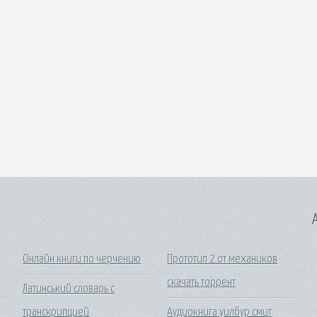
A
Онлайн книги по черчению
Прототип 2 от механиков
скачать торрент
Латинський словарь с
транскрипцией
Аудиокнига уилбур смит