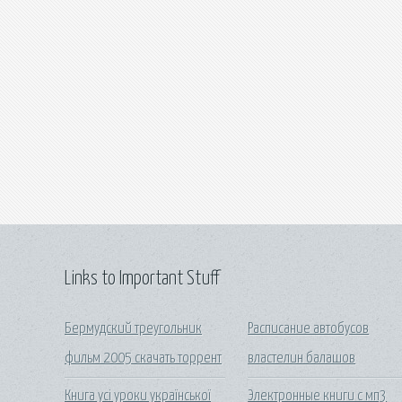
Links to Important Stuff
Бермудский треугольник
Расписание автобусов
фильм 2005 скачать торрент
властелин балашов
Книга усі уроки української
Электронные книги с мп3