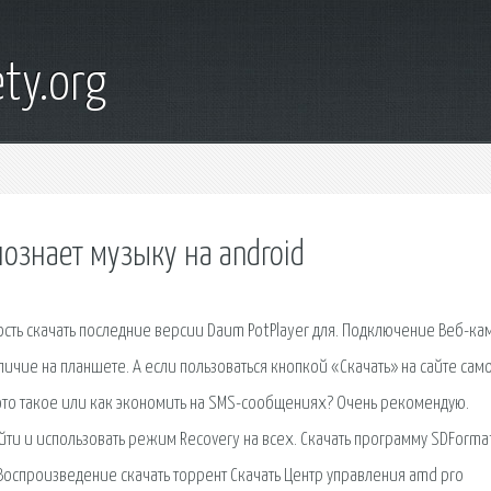
ty.org
познает музыку на android
ность скачать последние версии Daum PotPlayer для. Подключение Веб-к
чие на планшете. А если пользоваться кнопкой «Скачать» на сайте сам
о это такое или как экономить на SMS-сообщениях? Очень рекомендую.
йти и использовать режим Recovery на всех. Скачать программу SDFormat
Воспроизведение скачать торрент Скачать Центр управления amd pro