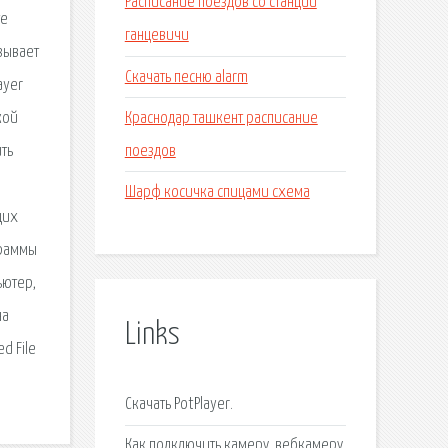
Расписание поездов со станции
те
ганцевичи
зывает
Скачать песню alarm
ayer
Краснодар ташкент расписание
кой
поездов
ть
Шарф косичка спицами схема
щих
граммы
ьютер,
на
Links
d File
Скачать PotPlayer.
Как подключить камеру, вебкамеру,