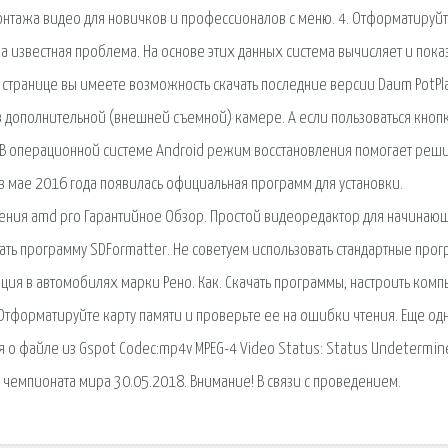
онтажа видео для новичков и профессионалов с меню. 4. Отформатируй
на известная проблема. На основе этих данных система вычисляет и пока
 странице вы имеете возможность скачать последние версии Daum PotPl
 в дополнительной (внешней съемной) камере. А если пользоваться кноп
и. В операционной системе Android режим восстановления помогает реши
 мае 2016 года появилась официальная программ для установки.
ления amd pro Гарантийное Обзор. Простой видеоредактор для начинаю
ать программу SDFormatter. Не советуем использовать стандартные про
ация в автомобилях марки Рено. Как. Скачать программы, настроить комп
. Отформатируйте карту памяти и проверьте ее на ошибки чтения. Еще од
 о файле из Gspot Codec:mp4v MPEG-4 Video Status: Status Undetermine
ия чемпионата мира 30.05.2018. Внимание! В связи с проведением.