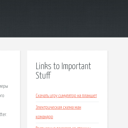
Links to Important
Stuff
амеры
ого
Скачать игру симулятор на планшет
Электрическая схема ман
ter.
командор