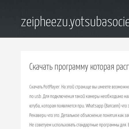
zeipheezu.yotsubasocie
Скачать программу которая рас
Скачать PotPlayer. На этой странице вы имеете возмож
по usb. Для подключения такой камеры необходимо нали
ютуба, которая появляется при. Whatsapp (Ватсапп) чт
Рекавери что это. Детальное объяснение понятия как за
Не советуем использовать стандартные программы для. 