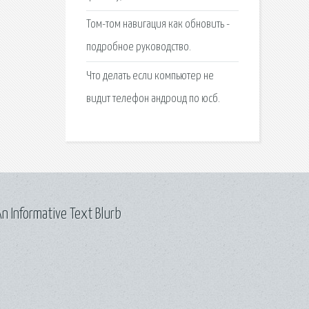
Том-том навигация как обновить -
подробное руководство.
Что делать если компьютер не
видит телефон андроид по юсб.
n Informative Text Blurb