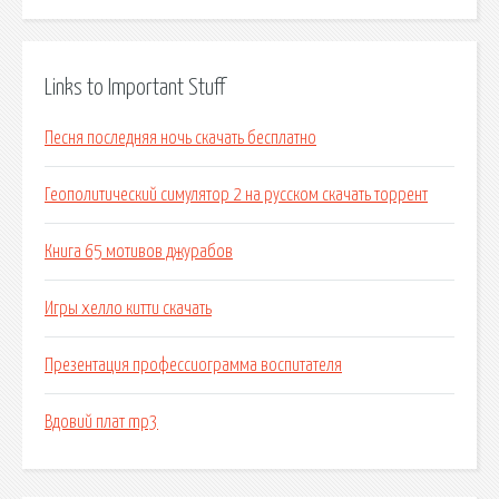
Links to Important Stuff
Песня последняя ночь скачать бесплатно
Геополитический симулятор 2 на русском скачать торрент
Книга 65 мотивов джурабов
Игры хелло китти скачать
Презентация профессиограмма воспитателя
Вдовий плат mp3