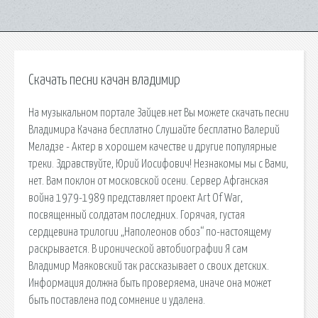
Скачать песни качан владимир
На музыкальном портале Зайцев.нет Вы можете скачать песни
Владимира Качана бесплатно Слушайте бесплатно Валерий
Меладзе - Актер в хорошем качестве и другие популярные
треки. Здравствуйте, Юрий Иосифович! Незнакомы мы с Вами,
нет. Вам поклон от московской осени. Сервер Афганская
война 1979-1989 представляет проект Art Of War,
посвященный солдатам последних. Горячая, густая
сердцевина трилогии „Наполеонов обоз“ по-настоящему
раскрывается. В иронической автобиографии Я сам
Владимир Маяковский так рассказывает о своих детских.
Информация должна быть проверяема, иначе она может
быть поставлена под сомнение и удалена.