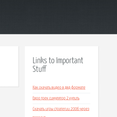
Links to Important
Stuff
Как скачать видео в двд формате
Евро трек симулятор 2 купить
Скачать игры стратегии 2006 через