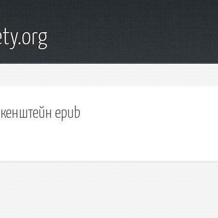
ty.org
нкенштейн epub