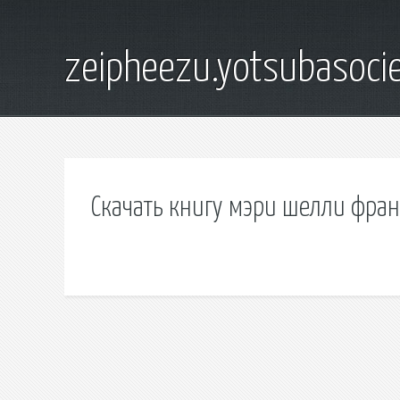
zeipheezu.yotsubasocie
Скачать книгу мэри шелли фра