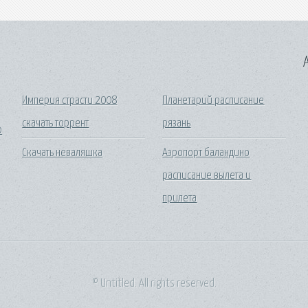
A
Империя страсти 2008
Планетарий расписание
скачать торрент
рязань
p
Скачать неваляшка
Аэропорт баландино
расписание вылета и
прилета
© Untitled. All rights reserved.