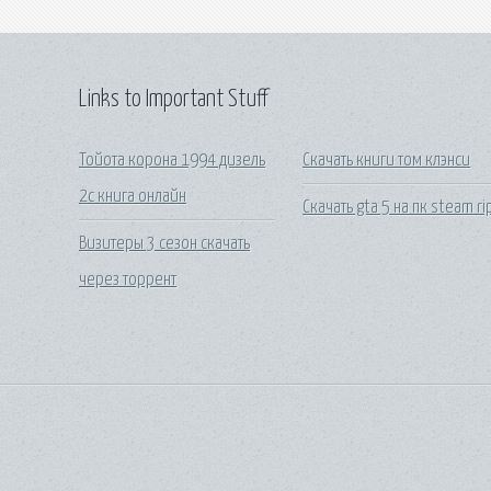
Links to Important Stuff
Тойота корона 1994 дизель
Скачать книги том клэнси
2с книга онлайн
Скачать gta 5 на пк steam ri
Визитеры 3 сезон скачать
через торрент