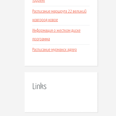
торрент
Расписание маршрута 22 великий
новгород новое
Информация о жестком диске
программа
Расписание мурманск адлер
Links