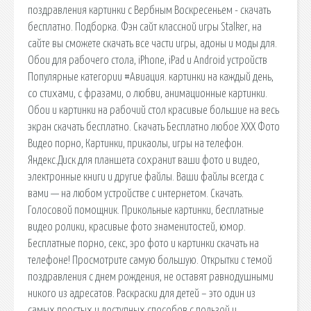
поздравления картинки с Вербным Воскресеньем - скачать
бесплатно. Подборка. Фэн сайт классной игры Stalker, на
сайте вы сможете скачать все части игры, адоны и моды для.
Обои для рабочего стола, iPhone, iPad и Android устройств
Популярные категории #Авиация. картинки на каждый день,
со стихами, с фразами, о любви, анимационные картинки.
Обои и картинки на рабочий стол красивые большие на весь
экран скачать бесплатно. Скачать Бесплатно любое ХХХ Фото
Видео порно, Картинки, прикаолы, игры на телефон.
Яндекс.Диск для планшета сохранит ваши фото и видео,
электронные книги и другие файлы. Ваши файлы всегда с
вами — на любом устройстве с интернетом. Скачать.
Голосовой помощник. Прикольные картинки, бесплатные
видео ролики, красивые фото знаменитостей, юмор.
Бесплатные порно, секс, эро фото и картинки скачать на
телефоне! Просмотрите самую большую. Открытки с темой
поздравления с днем рождения, не оставят равнодушными
никого из адресатов. Раскраски для детей – это один из
самых простых и доступных способов с пользой и