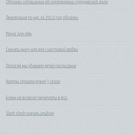
Образец соглашения об определении супружеской доли
Декларация по ндс за 2012 год образец
Player для mkv
Скачать книгу нлп для счастливой любви
Дорогая мы убиваем детей расписание
Актеры сериала кухня 3 сезон
Бланк на возврат переплаты в фсс
Slash slash скачать альбом