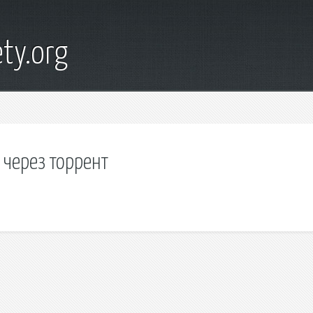
ty.org
 через торрент