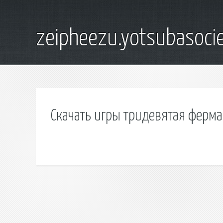
zeipheezu.yotsubasocie
Скачать игры тридевятая ферма