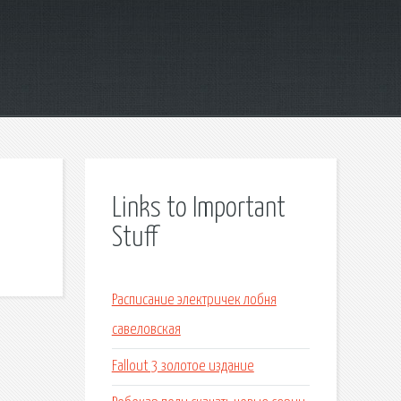
Links to Important
Stuff
Расписание электричек лобня
савеловская
Fallout 3 золотое издание