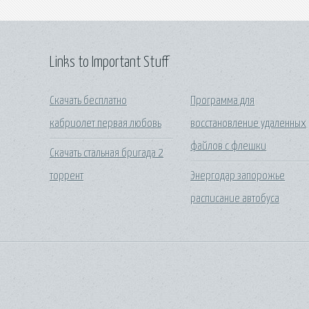
Links to Important Stuff
Скачать бесплатно
Программа для
кабриолет первая любовь
восстановление удаленных
файлов с флешки
Скачать стальная бригада 2
торрент
Энергодар запорожье
расписание автобуса