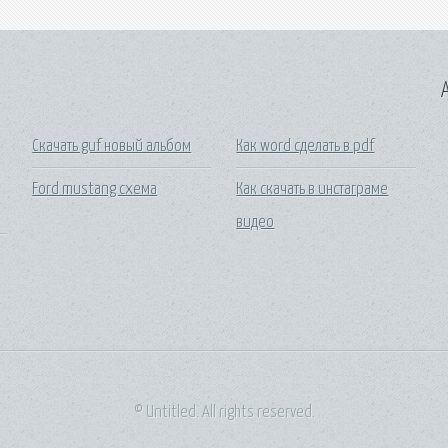
A
Скачать guf новый альбом
Как word сделать в pdf
Ford mustang схема
Как скачать в инстаграме
видео
© Untitled. All rights reserved.