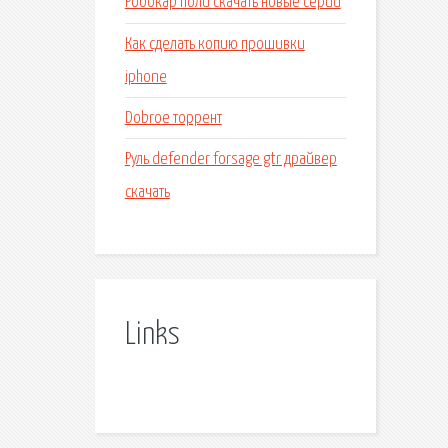
Робокар поли скачать новые серии
Как сделать копию прошивки
iphone
Dobroe торрент
Руль defender forsage gtr драйвер
скачать
Links