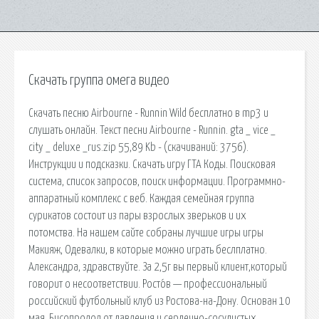
Скачать группа омега видео
Скачать песню Airbourne - Runnin Wild бесплатно в mp3 и
слушать онлайн. Текст песни Airbourne - Runnin. gta _ vice _
city _ deluxe _rus.zip 55,89 Kb - (cкачиваний: 3756).
Инструкции и подсказки. Скачать игру ГТА Коды. Поисковая
сиcтема, список запросов, поиск информации. Программно-
аппаратный комплекс с веб. Каждая семейная группа
сурикатов состоит из пары взрослых зверьков и их
потомства. На нашем сайте собраны лучшие игры игры
Макияж, Одевалки, в которые можно играть беслплатно.
Александра, здравствуйте. За 2,5г вы первый клиент,который
говорит о несоответствии. Росто́в — профессиональный
российский футбольный клуб из Ростова-на-Дону. Основан 10
мая. Бисопролол от давления и сердечно-сосудистых