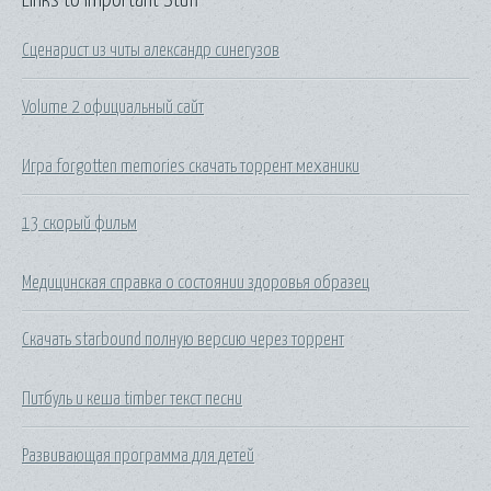
Сценарист из читы александр синегузов
Volume 2 официальный сайт
Игра forgotten memories скачать торрент механики
13 скорый фильм
Медицинская справка о состоянии здоровья образец
Скачать starbound полную версию через торрент
Питбуль и кеша timber текст песни
Развивающая программа для детей