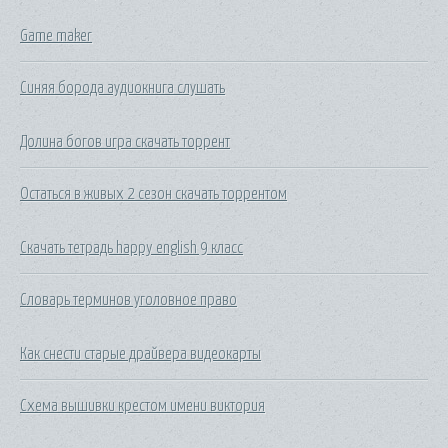
Game maker
Синяя борода аудиокнига слушать
Долина богов игра скачать торрент
Остаться в живых 2 сезон скачать торрентом
Скачать тетрадь happy english 9 класс
Словарь терминов уголовное право
Как снести старые драйвера видеокарты
Схема вышивки крестом имени виктория