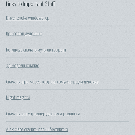
Links to Important Stuff
Driver zvuka windows xp
Крысолов дудочник
Битлджус скачать мультик торрент
3д модели компас
Скачать игры через торрент симулятор для девочек
Might magic vi
Скачать книгу триллер джеймса роллинса
Alex clare скачать песни бесплатно