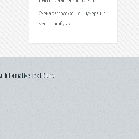
транспорта Липецкой области.
Схема расположения и нумерация
мест в автобусах.
n Informative Text Blurb