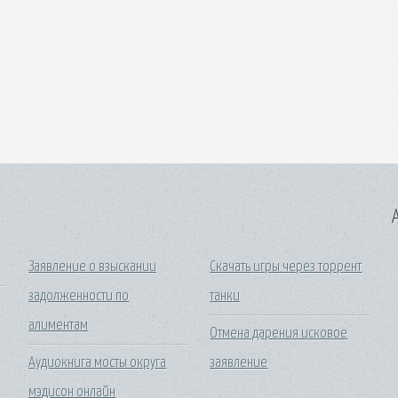
A
Заявление о взыскании
Скачать игры через торрент
задолженности по
танки
алиментам
Отмена дарения исковое
Аудиокнига мосты округа
заявление
мэдисон онлайн