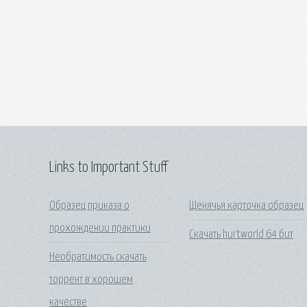
Links to Important Stuff
Образец приказа о
Щенячья карточка образец
прохождении практики
Скачать hurtworld 64 бит
Необратимость скачать
торрент в хорошем
качестве