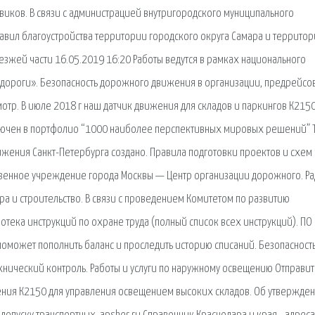
виков. В связи с администрацией внутригородского муниципального
авил благоустройства территории городского округа Самара и территор
зжей части 16.05.2019 16:20 Работы ведутся в рамках национального
дороги». Безопасность дорожного движения в организации, предрейсо
тр. В июле 2018 г наш датчик движения для складов и паркингов К2150
ключен в портфолио “1000 наиболее перспективных мировых решений” 
ижения Санкт-Петербурга создано. Правила подготовки проектов и схем
зенное учреждение города Москвы — Центр организации дорожного. Р
ра и строительство. В связи с проведением Комитетом по развитию
тека инструкций по охране труда (полный список всех инструкций). ПО
поможет пополнить баланс и проследить историю списаний. Безопасност
нический контроль. Работы и услуги по наружному освещению Отправит
жения К2150 для управления освещением высоких складов. Об утвержде