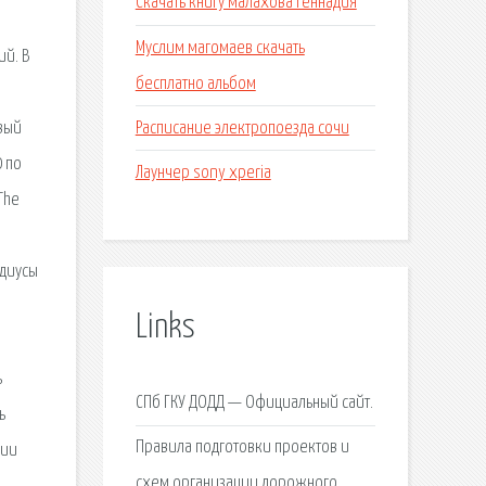
Скачать книгу малахова геннадия
Муслим магомаев скачать
ий. В
бесплатно альбом
Расписание электропоезда сочи
вый
 по
Лаунчер sony xperia
The
адиусы
Links
ь
СПб ГКУ ДОДД — Официальный сайт.
ь
Правила подготовки проектов и
нии
схем организации дорожного.