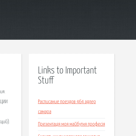
Links to Important
Stuff
ия.
АЦИИ
Расписание поездов 464 адлер
самара
ций).
Презентація моя майбутня професія