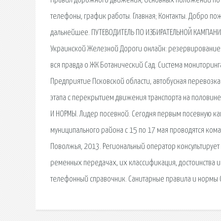
Правил дорожного движения, Основных положений по до
телефоны, график работы. Главная; Контакты. Добро по
дальнейшее. ПУТЕВОДИТЕЛЬ ПО ИЗБИРАТЕЛЬНОЙ КАМПАНИИ 
Украинской Железной Дороги онлайн: резервирование и
вся правда о ЖК Ботанический Сад. Система мониторинга
Предприятие Псковской области, автобусная перевозка 
этапа с перекрытием движения транспорта на половине
И НОРМЫ. Лидер посевной. Сегодня первым посевную к
муниципального района с 15 по 17 мая проводятся коман
Поволжья, 2013. Региональный оператор консультирует
ременных передачах, их классификация, достоинства и
телефонный справочник. Санитарные правила и нормы