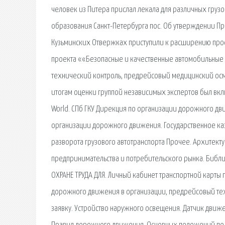
человек из Питера прислал лекала для различных грузо
образования Санкт-Петербурга пос. Об утверждении Пр
Кузьминских Отвержках приступили к расширению прое
проекта ««Безопасные и качественные автомобильные 
технический контроль, предрейсовый медицинский осмо
итогам оценки группой независимых экспертов был в
World. СПб ГКУ Дирекция по организации дорожного дв
организации дорожного движения. Государственное ка
разворота грузового автотранспорта Прочее. Архитекту
предпринимательства и потребительского рынка. Библио
ОХРАНЕ ТРУДА ДЛЯ. Личный кабинет транспортной карты 
дорожного движения в организации, предрейсовый тех
заявку. Устройство наружного освещения. Датчик дви