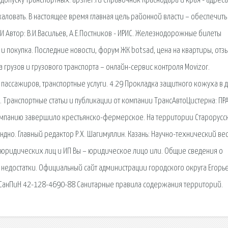
пуску транспортных. apsher.ru Справочник Краснодара и края - адреса
жаловать. В настоящее время главная цель районной власти – обеспечить
Автор: В.И.Васильев, А.Е.Постников - ИРИС. Железнодорожные билеты
 покупка. Последние новости, форум ЖК botsad, цена на квартиры, отз
 грузов и грузового транспорта – онлайн-сервис контроля Movizor.
пассажиров, транспортные услуги. 4.29 Прокладка защитного кожуха в 
. Транспортные статьи и публикации от компании ТрансАвтоЦистерна: ПР
ампанию завершило крестьянско-фермерское. На территории Старорусс
дно. Главный редактор Р.Х. Шагимуллин. Казань: Научно-технический ве
 юридических лиц и ИП Вы – юридическое лицо или. Общие сведения о
 недостатки. Официальный сайт администрации городского округа Егорье
 СанПиН 42-128-4690-88 Санитарные правила содержания территорий.