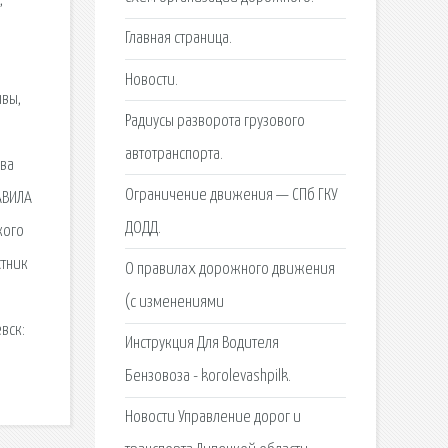
,
Главная страница.
Новости.
ывы,
Радиусы разворота грузового
автотранспорта.
два
Ограничение движения — СПб ГКУ
АВИЛА
ДОДД.
кого
стник
О правилах дорожного движения
(с изменениями
вск:
Инструкция Для Водителя
Бензовоза - korolevashpilk.
Новости Управление дорог и