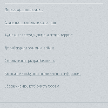
Марк боуден книги скачать
Фильм поиск скачать через торрент
Аудиокнига восход эндимиона скачать торрент
Детский журнал солнечный зайчик
Скачать песни геры грач бесплатно
Расписание автобусов из николаевки в симферополь
Сборник ночной клуб скачать торрент