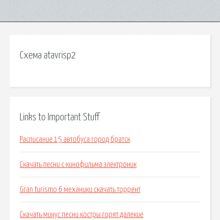
Схема atavrisp2
Links to Important Stuff
Расписание 15 автобуса город братск
Скачать песни с кинофильма электроник
Gran turismo 6 механики скачать торрент
Скачать минус песни костры горят далекие