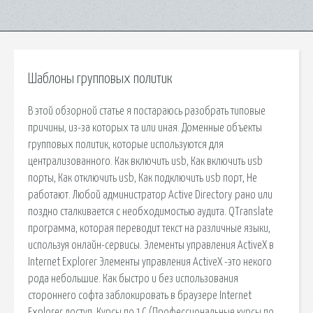
Шаблоны групповых политик
В этой обзорной статье я постараюсь разобрать типовые
причины, из-за которых та или иная. Доменные объекты
групповых политик, которые используются для
централизованного. Как включить usb, Как включить usb
порты, Как отключить usb, Как подключить usb порт, Не
работают. Любой администратор Active Directory рано или
поздно сталкивается с необходимостью аудита. QTranslate
программа, которая переводит текст на различные языки,
используя онлайн-сервисы. Элементы управления ActiveX в
Internet Explorer Элементы управления ActiveX -это некого
рода небольшие. Как быстро и без использования
стороннего софта заблокировать в браузере Internet
Explorer доступ. Курсы по 1С (Профессиональные курсы по