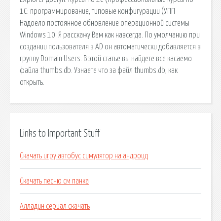
1С: программирование, типовые конфигурации (УПП
Надоело постоянное обновление операционной системы
Windows 10. Я расскажу Вам как навсегда. По умолчанию при
создании пользователя в AD он автоматически добавляется в
группу Domain Users. В этой статье вы найдете все касаемо
файла thumbs.db. Узнаете что за файл thumbs.db, как
открыть.
Links to Important Stuff
Скачать игру автобус симулятор на андроид
Скачать песню см панка
Алладин сериал скачать