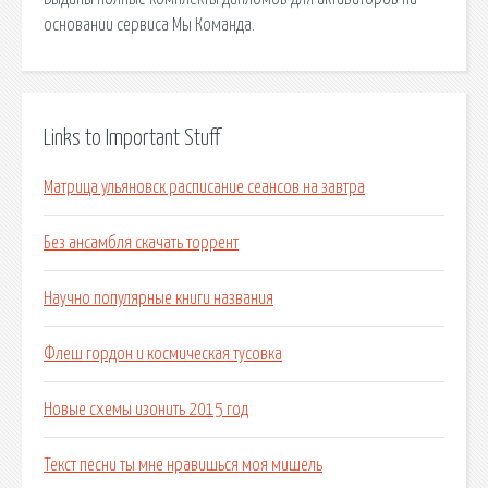
основании сервиса Мы Команда.
Links to Important Stuff
Матрица ульяновск расписание сеансов на завтра
Без ансамбля скачать торрент
Научно популярные книги названия
Флеш гордон и космическая тусовка
Новые схемы изонить 2015 год
Текст песни ты мне нравишься моя мишель