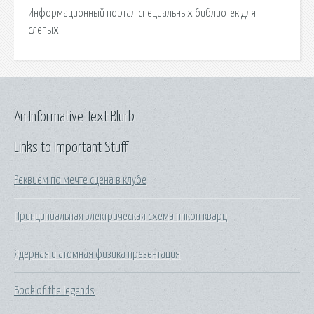
Информационный портал специальных библиотек для
слепых.
An Informative Text Blurb
Links to Important Stuff
Реквием по мечте сцена в клубе
Принципиальная электрическая схема ппкоп кварц
Ядерная и атомная физика презентация
Book of the legends