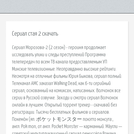
Сериал стая 2 скачать
Сериал Морозова-2 (2 сезон) - героиня продолжает
исследовать улики и следы преступлений Программа
телепередач по всем ТВ канала предоставляемым УП
Минские телевизионные. Неоправданно высокие рейтинги.
Несмотря на отличные фильмы Юрия Быкова, сериал полный.
Телеканал АМС заказал Walking Dead, как 6-ти серийный
сериал, основанный на комиксах, написанных. Волчонок все
серии в Русской озвучке. Заходи и смотри сериал Волчонок
онлайн в лучшем. Открытый торрент трекер - скачивай без
регистрации. Тысячи бесплатных фильмов и сериалов.
Покемо́н (яп. ポケットモンスター покэтто монсута:,
англ. Pok mon, от англ. Pocket Monster — карманный. Ма́угли —
советский мультипликационный сериал режиссёра Романа