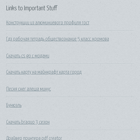
Links to Important Stuff
Конструкции из алюминиевого профиля гост
Гдз рабочая тетрадь обществознание 5 класс хромова
Скачать cs go с модами
Скачать карту на майнкрафт карта город
Песня снег алеша минус
Бунюэль
Скачать braquo 3 сезон
Драйвер принтера pdf creator