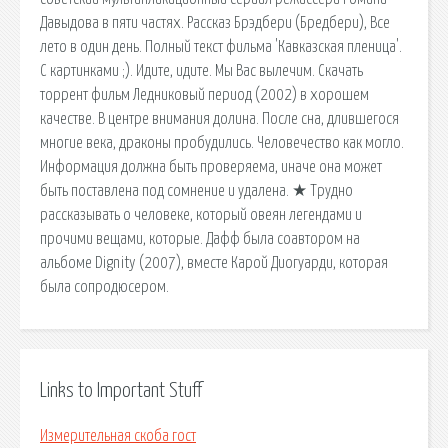
Давыдова в пяти частях. Рассказ Брэдбери (Бредбери), Все
лето в один день. Полный текст фильма 'Кавказская пленица'.
С картинками ;). Идите, идите. Мы Вас вылечим. Скачать
торрент фильм Ледниковый период (2002) в хорошем
качестве. В центре внимания долина. После сна, длившегося
многие века, драконы пробудились. Человечество как могло.
Информация должна быть проверяема, иначе она может
быть поставлена под сомнение и удалена. ★ Трудно
рассказывать о человеке, который овеян легендами и
прочими вещами, которые. Дафф была соавтором на
альбоме Dignity (2007), вместе Карой Диогуарди, которая
была сопродюсером.
Links to Important Stuff
Измерительная скоба гост