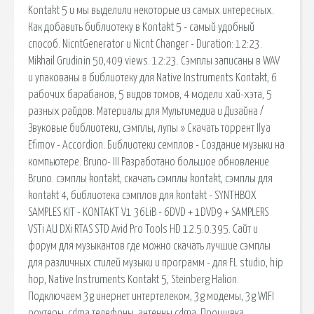
Kontakt 5 и мы выделили некоторые из самых интересных.
Как добавить библиотеку в Kontakt 5 - самый удобный
способ. NicntGenerator и Nicnt Changer - Duration: 12:23.
Mikhail Grudinin 50,409 views. 12:23. Сэмплы записаны в WAV
и упакованы в библиотеку для Native Instruments Kontakt, 6
рабочих барабанов, 5 видов томов, 4 модели хай-хэта, 5
разных райдов. Материалы для Мультимедиа и Дизайна /
Звуковые библиотеки, сэмплы, лупы » Скачать торрент Ilya
Efimov - Accordion. Библиотеки семплов - Создание музыки на
компьютере. Bruno- III Разработано большое обновление
Bruno. сэмплы kontakt, скачать сэмплы kontakt, сэмплы для
kontakt 4, библиотека сэмплов для kontakt - SYNTHBOX
SAMPLES KIT - KONTAKT V1 36LiB - 6DVD + 1DVD9 + SAMPLERS
VSTi AU DXi RTAS STD Avid Pro Tools HD 12.5.0.395. Cайт и
форум для музыкантов где можно скачать лучшие сэмплы
для различных стилей музыки и программ - для FL studio, hip
hop, Native Instruments Kontakt 5, Steinberg Halion.
Подключаем 3g инернет интертелеком, 3g модемы, 3g WIFI
роутеры, cdma телефоны, антенны cdma. Прошивка.