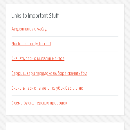
Links to Important Stuff
Аудиокниги ли чайлд
Norton security torrent
Скачать песню мигалки ментов
Барри шварц парадокс выбора скачать fb2
Скачать песню ты лети голубок бесплатно
Схема бухгалтерских проводок