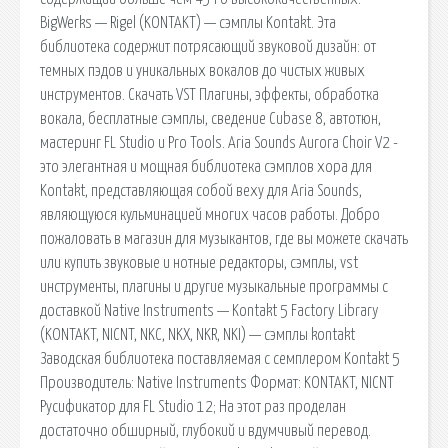
BigWerks — Rigel (KONTAKT) — сэмплы Kontakt. Эта
библиотека содержит потрясающий звуковой дизайн: от
темных пэдов и уникальных вокалов до чистых живых
инструментов. Скачать VST Плагины, эффекты, обработка
вокала, бесплатные сэмплы, сведение Cubase 8, автотюн,
мастеринг FL Studio и Pro Tools. Aria Sounds Aurora Choir V2 -
это элегантная и мощная библиотека сэмплов хора для
Kontakt, представляющая собой веху для Aria Sounds,
являющуюся кульминацией многих часов работы. Добро
пожаловать в магазин для музыкантов, где вы можете скачать
или купить звуковые и нотные редакторы, сэмплы, vst
инструменты, плагины и другие музыкальные программы с
доставкой Native Instruments — Kontakt 5 Factory Library
(KONTAKT, NICNT, NKC, NKX, NKR, NKI) — сэмплы kontakt
Заводская библиотека поставляемая с семплером Kontakt 5
Производитель: Native Instruments Формат: KONTAKT, NICNT
Русификатор для FL Studio 12; На этот раз проделан
достаточно обширный, глубокий и вдумчивый перевод.