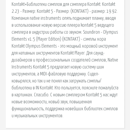
Kontakt+Библиотеки сэмплов для сэмплера Kontakt. Kontakt
2.23 - Размер: Kontakt 5 - Размер: (KONTAKT) - размер: 19.92.
Компания native instruments опять поднимает планку, вводя
в использование новую версию плеера kontakt 5 ведущего
сэмплера в индустрии работы со звуком. Soundiron - Olympus
Elements v1.5 (Player Edition) (KONTAKT) - сэмплы хора
Kontakt Olympus Elements - это мощный хоровой инструмент
для нативных инструментов Kontakt Player. Для саунд-
дизайнеров и профессиональных создателей сэмплов, Native
Instruments Kontakt 5 предлагает новую систему шин
инструментов, а MIDI-файловую поддержку. Сидел-
ковырялся, но так и не понял как загружать сэмплы/
библиотеки в IN Kontakt. Кто пользуется, поясните пожалуйста
в картинках. Спасибо. С новым сэмплером Kontakt 5 нас ждут
новые возможности, новый звук, повышенная
функциональность, поддержка новейших библиотек сэмплов
и музыкальных инструментов.