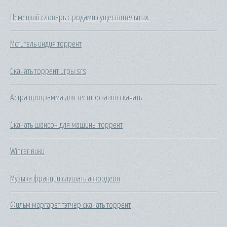
Немецкий словарь с родами существительных
Мститель индия торрент
Скачать торрент игры srs
Астра программа для тестирования скачать
Скачать шансон для машины торрент
Winrar вики
Музыка франции слушать аккордеон
Фильм маргарет тэтчер скачать торрент