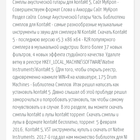
Сэмплы акустической гитары для kontakt 5, Сайт МуКроп -
Совершенствуем формат Слова и Аккорды Сайт: МуКроп
Раздел сайта: Солнце Акустической Гитары Часть. Библиотеки
сэмплов для Kontakt - самые разнообразные музыкальные
инструменты и звуки для сэмплера NI Kontakt. Скачать Kontakt
5 - последнюю версию v5.3 x86 x64 - R2R популярного
сэмплера в музыкальной индустрии. Всего более 37 новых
фильтров, 4 новых эффекта студийного качества. Удалите
ветку в реестре HKEY_LOCAL_MACHINE\SOFTWARE\Native
Instruments\Kontakt 5. (Для того, чтобы открыть реестр,
одновременно нажмите WIN+R на клавиатуре, 175 Drum
Machines - Библиотека Сэмплов. Итак решил написать как
установить kontakt 5. Давно слышал об этой приблуде решил
заморочиться и попробовать установить, так чтобы самому
почувствовать и в случае. В это разделе, вы можете скачать
сэмплы kontakt и лупы kontakt торрент. Скачать сэмплы и
лупы в формате kontakt бесплатно, торрент. 5 февраля
2016;. Kontakt 5, VST инструменты, купить и скачать от Native
Instruments. 2017-й год дал нам множество библиотек для NI