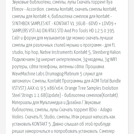
Звуковые библиотеки, сэмплы, лупы Скачать торрент Ilya
Efimov - Accordion. сэмплы kontakt, скачать сэмплы kontakt,
сэмплы для kontakt 4, библиотека сэмплов для kontakt -
SYNTHBOX SAMPLES KIT - KONTAKT V1 36LiB - 6DVD + 1DVD9 +
SAMPLERS VSTi AU DXi RTAS STD Avid Pro Tools HD 12.5.0.395.
Cайт и форум для музыкантов где можно скачать лучшие
сэмплы для различных стилей музыки и программ - для FL
studio, hip hop, Native Instruments Kontakt 5, Steinberg Halion.
Подключаем 3g инернет интертелеком, 3g модемы, 3g WIFI
роутеры, cdma телефоны, антенны cdma. Прошивка.
WaveMachine Labs Drumagog Platinum 5 служит для
автоматич. Сэмплы, Kontakt Программы для AOM Total Bundle
VST.VST3.AAX v1.9.5 x86/x64; Orange Tree Samples Evolution
Steel Strings 1.1.68(Update) - библиотека семплов(Kontakt).
Материалы для Мультимедиа и Дизайна / Звуковые
библиотеки, сэмплы, лупы Скачать торрент 8Dio - Adagio
Violins. Скачать FL Studio, сэмплы, Итак решил написать как
установить KONTAKT 5. Давно слышал об этой приблуде
решил заморочиться и попробовать установить. Сэмплер