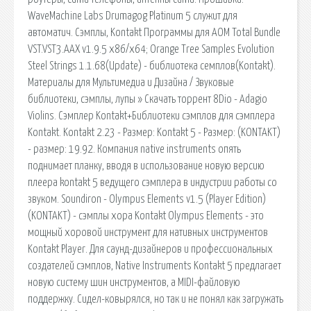
WaveMachine Labs Drumagog Platinum 5 служит для
автоматич. Сэмплы, Kontakt Программы для AOM Total Bundle
VST.VST3.AAX v1.9.5 x86/x64; Orange Tree Samples Evolution
Steel Strings 1.1.68(Update) - библиотека семплов(Kontakt).
Материалы для Мультимедиа и Дизайна / Звуковые
библиотеки, сэмплы, лупы » Скачать торрент 8Dio - Adagio
Violins. Сэмплер Kontakt+Библиотеки сэмплов для сэмплера
Kontakt. Kontakt 2.23 - Размер: Kontakt 5 - Размер: (KONTAKT)
- размер: 19.92. Компания native instruments опять
поднимает планку, вводя в использование новую версию
плеера kontakt 5 ведущего сэмплера в индустрии работы со
звуком. Soundiron - Olympus Elements v1.5 (Player Edition)
(KONTAKT) - сэмплы хора Kontakt Olympus Elements - это
мощный хоровой инструмент для нативных инструментов
Kontakt Player. Для саунд-дизайнеров и профессиональных
создателей сэмплов, Native Instruments Kontakt 5 предлагает
новую систему шин инструментов, а MIDI-файловую
поддержку. Сидел-ковырялся, но так и не понял как загружать