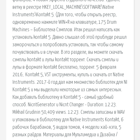
ветку в реестре HKEY_LOCAL_MACHINE\SOFTWARE\Native
Instruments\Kontakt 5. (Для того, чтобы открыть реестр,
одновременно нажмите WIN+R на клавиатуре, 175 Drum
Machines – Библиотека Сэмплов. Итак решил написать как
установить kontakt 5. Давно слышал об этой приблуде решил
заморочиться и попробовать установить, так чтобы самому
почувствовать и в случае. В это разделе, вы можете скачать
сэмплы kontakt и лупы kontakt торрент. Скачать сэмплы и
лупы в формате kontakt бесплатно, торрент. 5 февраля
2016;. Kontakt 5, VST инструменты, купить и скачать от Native
Instruments. 2017-й год дал нам множество библиотек для NI
Kontakt 5 и мы выделили некоторые из самых интересных.
Как добавить библиотеку в Kontakt 5 - самый удобный
способ. NicntGenerator и Nicnt Changer - Duration: 12:23.
Mikhail Grudinin 50,409 views. 12:23. Сэмплы записаны в WAV
и упакованы в библиотеку для Native Instruments Kontakt, 6
рабочих барабанов, 5 видов томов, 4 модели хай-хэта, 5
разных райдов. Материалы для Мультимедиа и Дизайна /