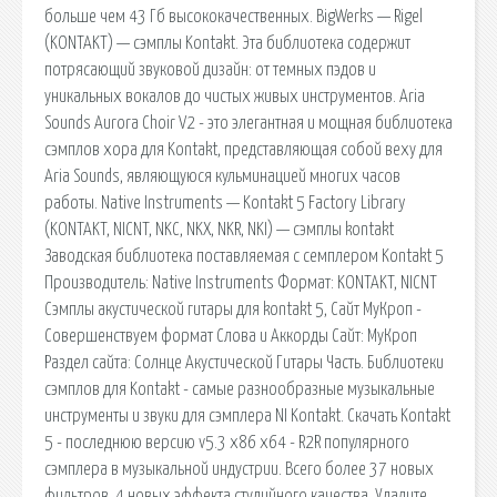
больше чем 43 Гб высококачественных. BigWerks — Rigel
(KONTAKT) — сэмплы Kontakt. Эта библиотека содержит
потрясающий звуковой дизайн: от темных пэдов и
уникальных вокалов до чистых живых инструментов. Aria
Sounds Aurora Choir V2 - это элегантная и мощная библиотека
сэмплов хора для Kontakt, представляющая собой веху для
Aria Sounds, являющуюся кульминацией многих часов
работы. Native Instruments — Kontakt 5 Factory Library
(KONTAKT, NICNT, NKC, NKX, NKR, NKI) — сэмплы kontakt
Заводская библиотека поставляемая с семплером Kontakt 5
Производитель: Native Instruments Формат: KONTAKT, NICNT
Сэмплы акустической гитары для kontakt 5, Сайт МуКроп -
Совершенствуем формат Слова и Аккорды Сайт: МуКроп
Раздел сайта: Солнце Акустической Гитары Часть. Библиотеки
сэмплов для Kontakt - самые разнообразные музыкальные
инструменты и звуки для сэмплера NI Kontakt. Скачать Kontakt
5 - последнюю версию v5.3 x86 x64 - R2R популярного
сэмплера в музыкальной индустрии. Всего более 37 новых
фильтров, 4 новых эффекта студийного качества. Удалите