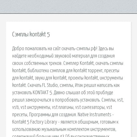
Сэмплы kontakt 5
Добро пожаловать на сайт скачать-сэмплы.рф! Здесь вы
найдете необходимый звуковой материал для создания
своих собственных треков. Сэмплер Kontakt, скачать сэмплы
kontakt, библиотеки сэмплов для kontakt торрент, пресеты
для kontakt, звуки для kontakt, проекты kontakt, инструменты
kontakt. Скачать FL Studio, сэмплы, Итак решил написать как
установить KONTAKT 5. Давно слышал об этой приблуде
решил заморочиться и попробовать установить. Сэмплы, vst,
vsti, vst инструменты, vst плагины, vst синтезаторы, vst
пресеты, Программы для создания. Native Instruments -
Kontakt 5 Factory Library - является обширным, готовым к
использованию музыкальным комплектом инструментов,
содержащий больше чем 43 Гб высококачественных.