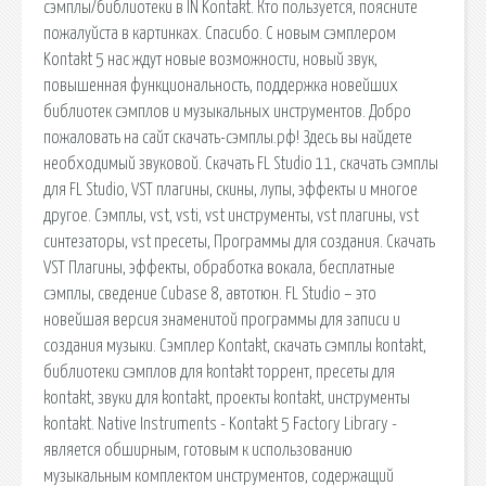
сэмплы/библиотеки в IN Kontakt. Кто пользуется, поясните
пожалуйста в картинках. Спасибо. С новым сэмплером
Kontakt 5 нас ждут новые возможности, новый звук,
повышенная функциональность, поддержка новейших
библиотек сэмплов и музыкальных инструментов. Добро
пожаловать на сайт скачать-сэмплы.рф! Здесь вы найдете
необходимый звуковой. Скачать FL Studio 11, скачать сэмплы
для FL Studio, VST плагины, скины, лупы, эффекты и многое
другое. Сэмплы, vst, vsti, vst инструменты, vst плагины, vst
синтезаторы, vst пресеты, Программы для создания. Скачать
VST Плагины, эффекты, обработка вокала, бесплатные
сэмплы, сведение Cubase 8, автотюн. FL Studio – это
новейшая версия знаменитой программы для записи и
создания музыки. Сэмплер Kontakt, скачать сэмплы kontakt,
библиотеки сэмплов для kontakt торрент, пресеты для
kontakt, звуки для kontakt, проекты kontakt, инструменты
kontakt. Native Instruments - Kontakt 5 Factory Library -
является обширным, готовым к использованию
музыкальным комплектом инструментов, содержащий