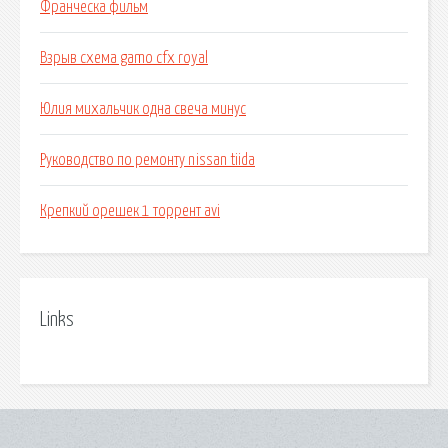
Франческа фильм
Взрыв схема gamo cfx royal
Юлия михальчик одна свеча минус
Руководство по ремонту nissan tiida
Крепкий орешек 1 торрент avi
Links