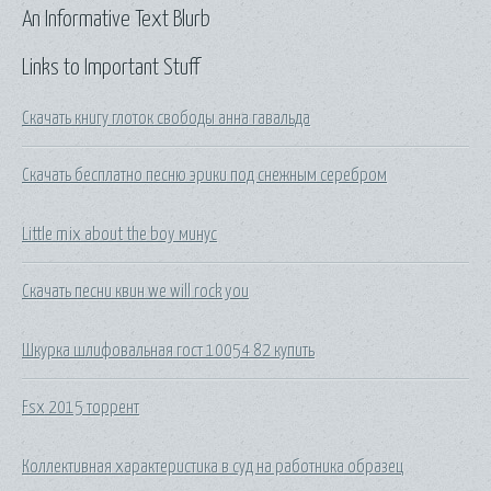
An Informative Text Blurb
Links to Important Stuff
Скачать книгу глоток свободы анна гавальда
Скачать бесплатно песню эрики под снежным серебром
Little mix about the boy минус
Скачать песни квин we will rock you
Шкурка шлифовальная гост 10054 82 купить
Fsx 2015 торрент
Коллективная характеристика в суд на работника образец