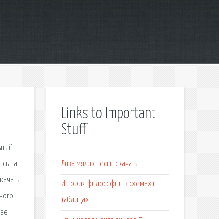
Links to Important
Stuff
ьный
ись на
Лиза мялик песни скачать
Скачать
История философии в схемах и
ьного
таблицах
две