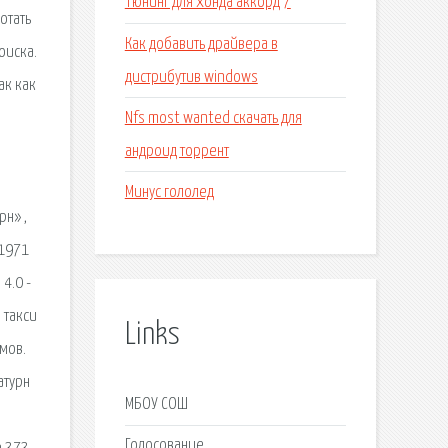
Тюнинг для хонда аккорд 7
отать
Как добавить драйвера в
оиска.
дистрибутив windows
ак как
Nfs most wanted скачать для
андроид торрент
Минус гололед
рн» ,
s1971
4.0 -
 такси
Links
мов.
атурн
МБОУ СОШ
Голосование