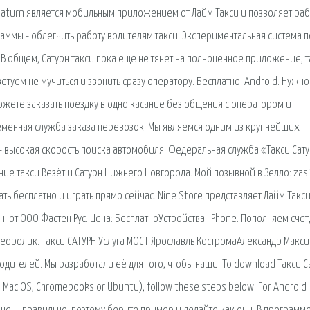
saturn является мобильным приложением от Лайм Такси и позволяет раб
раммы - облегчить работу водителям такси. Экспериментальная система п
 общем, Сатурн такси пока еще не тянет на полноценное приложение, т
етуем не мучиться и звонить сразу оператору. Бесплатно. Android. Нужно
жете заказать поездку в одно касание без общения с оператором и
еменная служба заказа перевозок. Мы являемся одним из крупнейших
 высокая скорость поиска автомобиля. Федеральная служба «Такси Сату
ние такси Везёт и Сатурн Нижнего Новгорода. Мой позывной в Зелло: za
ать бесплатно и играть прямо сейчас. Nine Store представляет Лайм.Такси 
 от ООО Фастен Рус. Цена: БесплатноУстройства: iPhone. Пополняем счет,
деоролик. Такси САТУРН Услуга МОСТ Ярославль КостромаАлександр Макси
одителей. Мы разработали её для того, чтобы наши. To download Такси С
, Mac OS, Chromebooks or Ubuntu), follow these steps below: For Android