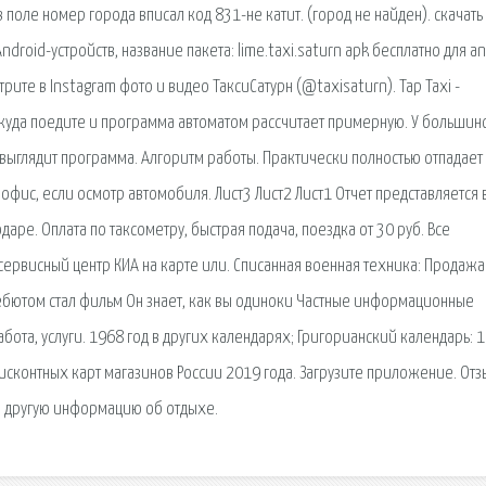
в поле номер города вписал код 831-не катит. (город не найден). скачать
ndroid-устройств, название пакета: lime.taxi.saturn apk бесплатно для an
ите в Instagram фото и видео ТаксиСатурн (@taxisaturn). Tap Taxi -
куда поедите и программа автоматом рассчитает примерную. У большин
выглядит программа. Алгоритм работы. Практически полностью отпадает
офис, если осмотр автомобиля. Лист3 Лист2 Лист1 Отчет представляется 
даре. Оплата по таксометру, быстрая подача, поездка от 30 руб. Все
ервисный центр КИА на карте или. Списанная военная техника: Продажа
 Дебютом стал фильм Он знает, как вы одиноки Частные информационные
абота, услуги. 1968 год в других календарях; Григорианский календарь: 
дисконтных карт магазинов России 2019 года. Загрузите приложение. От
 и другую информацию об отдыхе.