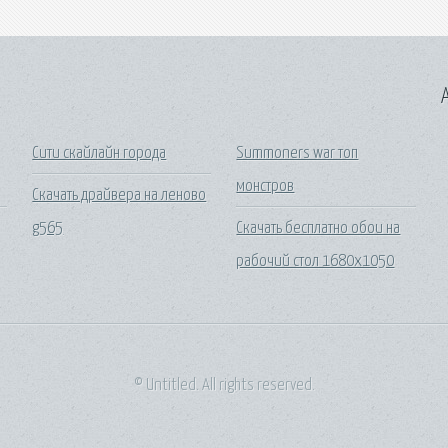
A
Сити скайлайн города
Summoners war топ
монстров
Скачать драйвера на леново
g565
Скачать бесплатно обои на
рабочий стол 1680х1050
© Untitled. All rights reserved.