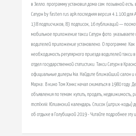
в Зелло. программу установил дома сам. позывной есть. 
Сатурн by fasten rus apk последняя версия 4.1.100 для A
138 подписчиков, 83 подписок, 16 публикаций — посмотр
мобильное приложение такси Сатурн фото. указываете 
водителей приложение установлено. О программе. Как 
необходимость регулярного приезда водителей такси в 
отдел государственной статистики. Такси Сатурн в Красно
официальные дилеры kia. Найдите ближайший салон и с
Марка:. В кино Том Хэнкс начал сниматься в 1980 году.
объявления по темам: купить, продать, недвижимость, р
mcmlxviii: Юлианский календарь. Список (штрих-коды) 
об отдыхе в Голубицкой 2019 - Читайте подробнее эту