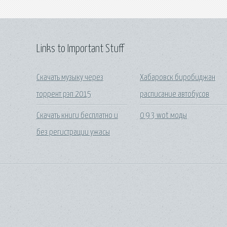
Links to Important Stuff
Скачать музыку через
Хабаровск биробиджан
торрент рэп 2015
расписание автобусов
Скачать книги бесплатно и
0 9 3 wot моды
без регистрации ужасы