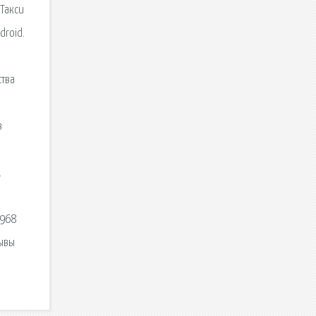
 Такси
droid.
ства
в
.
1968
зывы