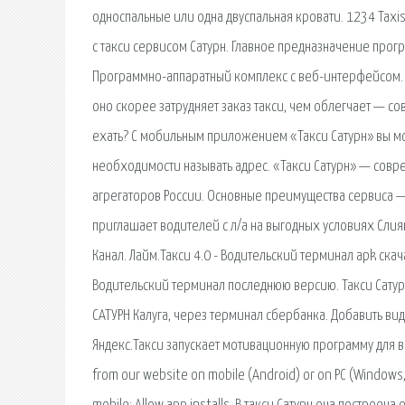
односпальные или одна двуспальная кровати. 1234 Taxi
с такси сервисом Сатурн. Главное предназначение прог
Программно-аппаратный комплекс с веб-интерфейсом. В
оно скорее затрудняет заказ такси, чем облегчает — сов
ехать? С мобильным приложением «Такси Сатурн» вы мо
необходимости называть адрес. «Такси Сатурн» — совр
агрегаторов России. Основные преимущества сервиса —
приглашает водителей с л/а на выгодных условиях Слия
Канал. Лайм.Такси 4.0 - Водительский терминал apk скач
Водительский терминал последнюю версию. Такси Сатурн.
САТУРН Калуга, через терминал сбербанка. Добавить ви
Яндекс.Такси запускает мотивационную программу для в
from our website on mobile (Android) or on PC (Windows