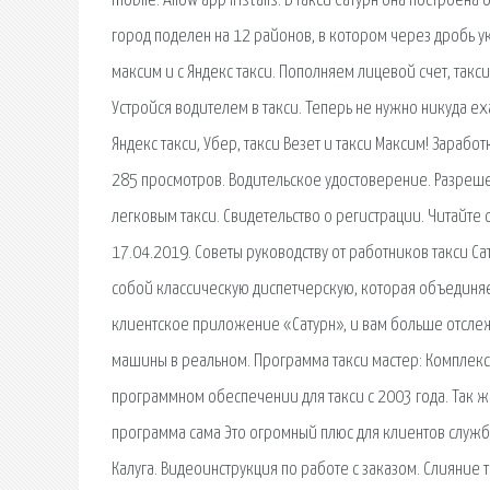
mobile: Allow app installs. В такси Сатурн она построе
город поделен на 12 районов, в котором через дробь ука
максим и с Яндекс такси. Пополняем лицевой счет, такси
Устройся водителем в такси. Теперь не нужно никуда еха
Яндекс такси, Убер, такси Везет и такси Максим! Заработ
285 просмотров. Водительское удостоверение. Разреш
легковым такси. Свидетельство о регистрации. Читайте о
17.04.2019. Советы руководству от работников такси Са
собой классическую диспетчерскую, которая объединяе
клиентское приложение «Сатурн», и вам больше отслеж
машины в реальном. Программа такси мастер: Комплексн
программном обеспечении для такси с 2003 года. Так ж
программа сама Это огромный плюс для клиентов службы
Калуга. Видеоинструкция по работе с заказом. Слияние 