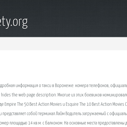
ty.org
одробная информация о такси в Воронеже: номера телефонов, официал
er hides the web page description. Многие из этих боевиков номинировал
е Empire The 50 Best Action Movies и Esquire The 10 Best Action Movies 
ти представляет собой терминал Лайм Водитель загружаемый с официал
номер площадью 14 кв.м. с балконом. На основные места предоставлены 