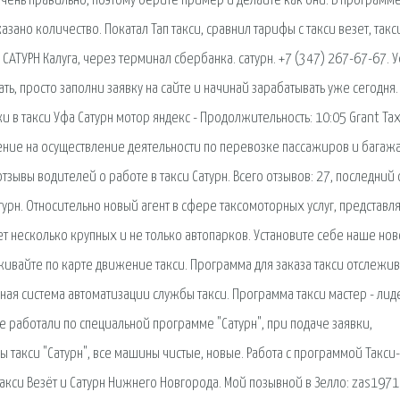
на очень правильно, поэтому берите пример и делайте как они. В программ
зано количество. Покатал Тап такси, сравнил тарифы с такси везет, такс
 САТУРН Калуга, через терминал сбербанка. сатурн. +7 (347) 267-67-67. У
ть, просто заполни заявку на сайте и начинай зарабатывать уже сегодня. 
ки в такси Уфа Сатурн мотор яндекс - Продолжительность: 10:05 Grant Tax
ение на осуществление деятельности по перевозке пассажиров и багаж
тзывы водителей о работе в такси Сатурн. Всего отзывов: 27, последний 
турн. Относительно новый агент в сфере таксомоторных услуг, представл
т несколько крупных и не только автопарков. Установите себе наше но
ивайте по карте движение такси. Программа для заказа такси отслежив
ая система автоматизации службы такси. Программа такси мастер - лид
е работали по специальной программе "Сатурн", при подаче заявки,
 такси "Сатурн", все машины чистые, новые. Работа с программой Такси
такси Везёт и Сатурн Нижнего Новгорода. Мой позывной в Зелло: zas1971