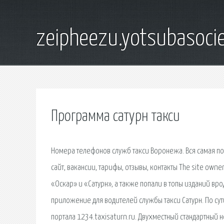
zeipheezu.yotsubasocie
Программа сатурн такси
Номера телефонов служб такси Воронежа. Вся самая п
сайт, вакансии, тарифы, отзывы, контакты The site own
«Оскар» и «Сатурн», а также попали в топы изданий врод
приложение для водителей службы такси Сатурн. По су
портала 1234.taxisaturn.ru. Двухместный стандартный 