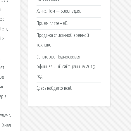
е 373
и
Хэнкс, Том — Википедия.
фа.
Прием платежей.
Гетт,
Продажа списанной военной
i 2
техники.
а
Санатории Подмосковья
от
официальный сайт цены на 2019
яет
год.
вое
ает
Здесь найдется все!.
ер в
-УДАЧА
 Канал