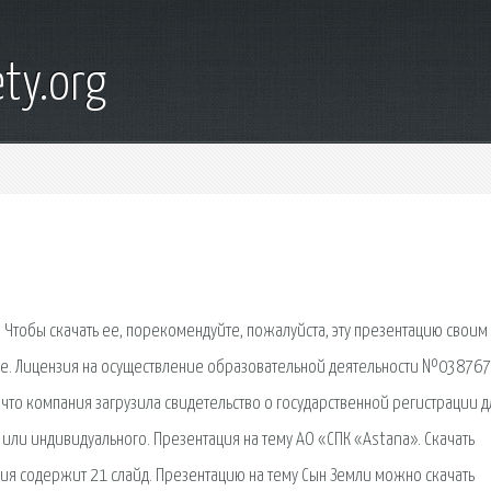
ty.org
. Чтобы скачать ее, порекомендуйте, пожалуйста, эту презентацию своим
ниже. Лицензия на осуществление образовательной деятельности №038767
 что компания загрузила свидетельство о государственной регистрации д
или индивидуального. Презентация на тему АО «СПК «Astana». Скачать
ция содержит 21 слайд. Презентацию на тему Сын Земли можно скачать