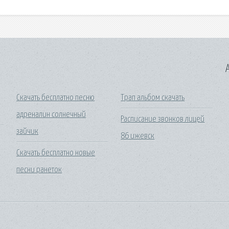
A
Скачать бесплатно песню
Трап альбом скачать
адреналин солнечный
Расписание звонков лицей
зайчик
86 ижевск
Скачать бесплатно новые
песни ранеток