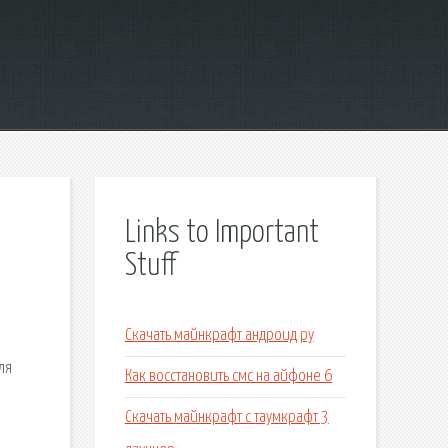
Links to Important
Stuff
Скачать майнкрафт андроид ру
ля
Как восстановить смс на айфоне 6
Скачать майнкрафт с таумкрафт 3