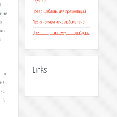
лаунчер
1.
Право шаблоны для презентаций
енные
Песня комара муха любила текст
ия
лозно-
Презентация на тему автогрейдеры
з
2
.
Links
ного
ика
ка.
СТ,