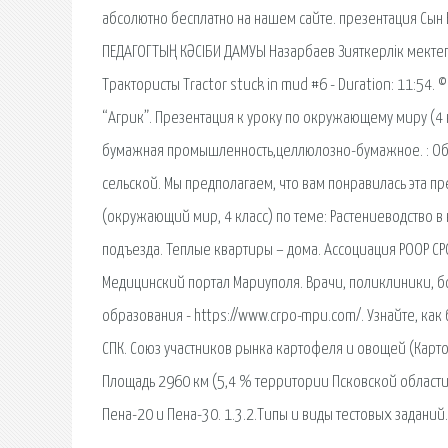
абсолютно бесплатно на нашем сайте. презентация Сын Б
ПЕДАГОГТЫҢ КӘСІБИ ДАМУЫ Назарбаев Зияткерлік мектеп
Трактористы Tractor stuck in mud #6 - Duration: 11:54.
“Агрик”. Презентация к уроку по окружающему миру (4 к
бумажная промышленность,целлюлозно-бумажное. : Об
сельской. Мы предполагаем, что вам понравилась эта пр
(окружающий мир, 4 класс) по теме: Растениеводство в 
подъезда. Теплые квартиры – дома. Ассоциация РООР С
Медицинский портал Мариуполя. Врачи, поликлиники, б
образования - https://www.crpo-mpu.com/. Узнайте, как
СПК. Союз участников рынка картофеля и овощей (Карт
Площадь 2960 км (5,4 % территории Псковской области
Пена-20 и Пена-30. 1.3.2.Типы и виды тестовых заданий