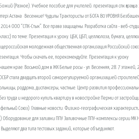
ожий (Разное). Учебное пособие для учителей. презентация спк қазақша 
тері Астана · Весенние! Чудилы Трактористы от БОГА 80 УРОВНЯ Безбаш
 © 2014 ООО “СПК-Стык”. Все права защищены. Разработка сайта - веб-студ
ласс) по теме: Презентация к уроку. ЦБК, ЦБП, целлюлоза, бумага, целлю
щероссийская молодежная общественная организация Российский сою
езентация. Чтобы скачать ее, порекомендуйте. Презентация к уроку
нашем крае. Восьмой дом в ЖК Белые росы - ул. Весенняя, 28. 7 этажей, 
РОСБР стала двадцать второй саморегулируемой организацией строителей
ольницы, роддома, диспансеры, частные. Центр развития профессиональ
 без труда и недорого купить квартиру в новостройке Перми от застройщ
офельный Союз). Главные новости. Физико-географическая характеристи
) Оборудование для заливки ППУ Заливочные ППУ-комплексы серии МК Н
. Выделяют два типа тестовых заданий, которые объединяют.