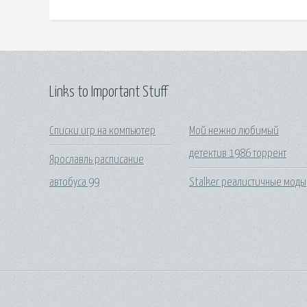
Links to Important Stuff
Списки игр на компьютер
Мой нежно любимый
детектив 1986 торрент
Ярославль расписание
автобуса 99
Stalker реалистичные моды