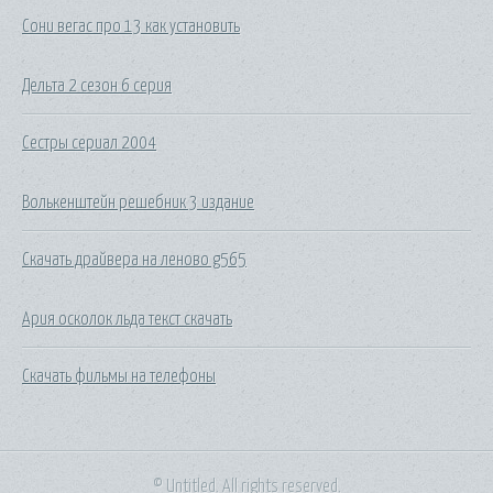
Сони вегас про 13 как установить
Дельта 2 сезон 6 серия
Сестры сериал 2004
Волькенштейн решебник 3 издание
Скачать драйвера на леново g565
Ария осколок льда текст скачать
Скачать фильмы на телефоны
© Untitled. All rights reserved.