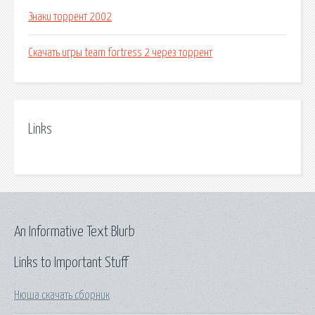
Знаки торрент 2002
Скачать игры team fortress 2 через торрент
Links
An Informative Text Blurb
Links to Important Stuff
Нюша скачать сборник