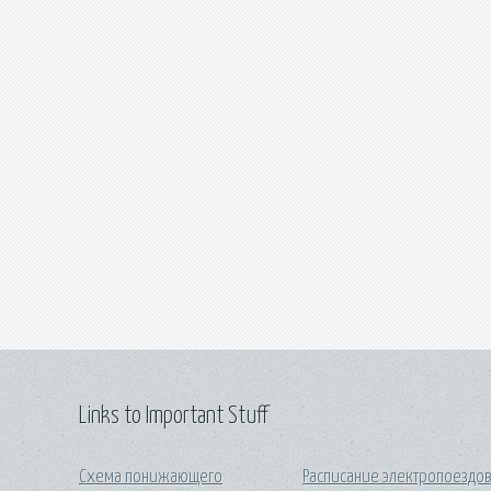
Links to Important Stuff
Схема понижающего
Расписание электропоездо