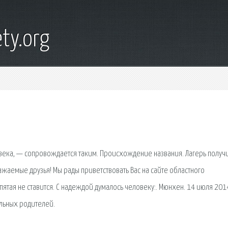
ty.org
овека, — сопровождается таким. Происхождение названия. Лагерь получ
жаемые друзья! Мы рады приветствовать Вас на сайте областного
апятая не ставится. С надеждой думалось человеку:. Мюнхен. 14 июля 2014
альных родителей.