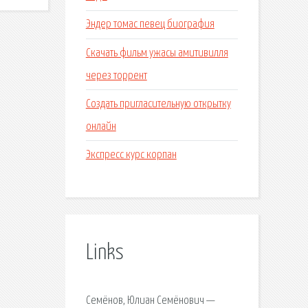
Эндер томас певец биография
Скачать фильм ужасы амитивилля
через торрент
Создать пригласительную открытку
онлайн
Экспресс курс корпан
Links
Семёнов, Юлиан Семёнович —