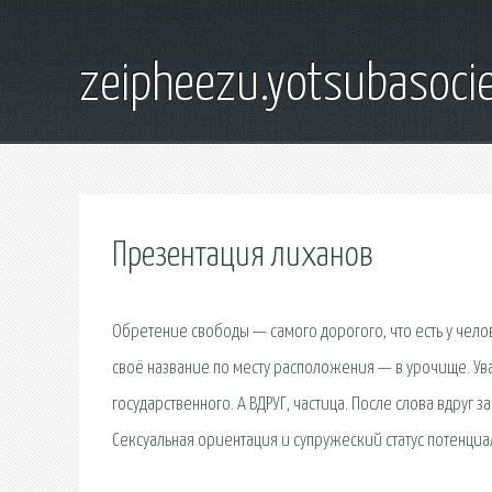
zeipheezu.yotsubasocie
Презентация лиханов
Обретение свободы — самого дорогого, что есть у чел
своё название по месту расположения — в урочище. Ува
государственного. А ВДРУГ, частица. После слова вдруг з
Сексуальная ориентация и супружеский статус потенци