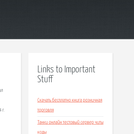
Links to Important
Stuff
ил
Скачать бесплатно книга розничная
 г.
торговля
Танки онлайн тестовый сервер читы
коды