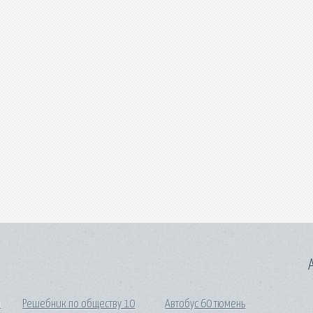
A
в
Решебник по обществу 10
Автобус 60 тюмень