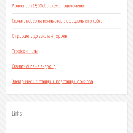
Pioneer deh 1500uba схема подключения
Скачать вибер на компьютер с официального сайта
От рассвета до заката 4 торрент
Tropico 4 читы
Скачать dune на андроид
Электрические станции и подстанции рожкова
Links