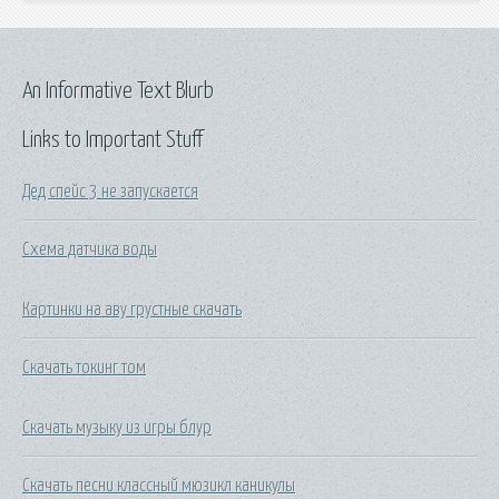
An Informative Text Blurb
Links to Important Stuff
Дед спейс 3 не запускается
Схема датчика воды
Картинки на аву грустные скачать
Скачать токинг том
Скачать музыку из игры блур
Скачать песни классный мюзикл каникулы