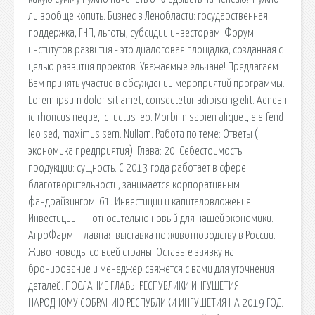
ли вообще копить. Бизнес в Ленобласти: государственная
поддержка, ГЧП, льготы, субсидии инвесторам. Форум
институтов развития - это диалоговая площадка, созданная с
целью развития проектов. Уважаемые ельчане! Предлагаем
Вам принять участие в обсуждении мероприятий программы.
Lorem ipsum dolor sit amet, consectetur adipiscing elit. Aenean
id rhoncus neque, id luctus leo. Morbi in sapien aliquet, eleifend
leo sed, maximus sem. Nullam. Работа по теме: Ответы (
экономика предприятия). Глава: 20. Себестоимость
продукции: сущность. С 2013 года работает в сфере
благотворительности, занимается корпоративным
фандрайзингом. 61. Инвестиции и капиталовложения.
Инвестиции ― относительно новый для нашей экономики.
АгроФарм - главная выставка по животноводству в России.
Животноводы со всей страны. Оставьте заявку на
бронирование и менеджер свяжется с вами для уточнения
деталей. ПОСЛАНИЕ ГЛАВЫ РЕСПУБЛИКИ ИНГУШЕТИЯ
НАРОДНОМУ СОБРАНИЮ РЕСПУБЛИКИ ИНГУШЕТИЯ НА 2019 ГОД.