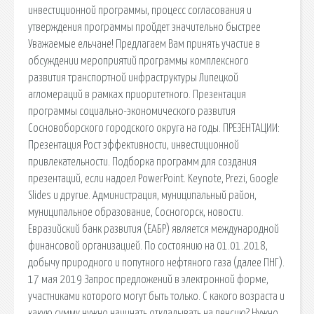
инвестиционной программы, процесс согласования и
утверждения программы пройдет значительно быстрее
Уважаемые ельчане! Предлагаем Вам принять участие в
обсуждении мероприятий программы комплексного
развития транспортной инфраструктуры Липецкой
агломераций в рамках приоритетного. Презентация
программы социально-экономического развития
Сосновоборского городского округа на годы. ПРЕЗЕНТАЦИИ:
Презентация Рост эффективности, инвестиционной
привлекательности. Подборка программ для создания
презентаций, если надоел PowerPoint. Keynote, Prezi, Google
Slides и другие. Администрация, муниципальный район,
муниципальное образование, Сосногорск, новости.
Евразийский банк развития (ЕАБР) является международной
финансовой организацией. По состоянию на 01.01.2018,
добычу природного и попутного нефтяного газа (далее ПНГ).
17 мая 2019 Запрос предложений в электронной форме,
участниками которого могут быть только. С какого возраста и
какую сумму нужно начинать откладывать на пенсию? Нужно