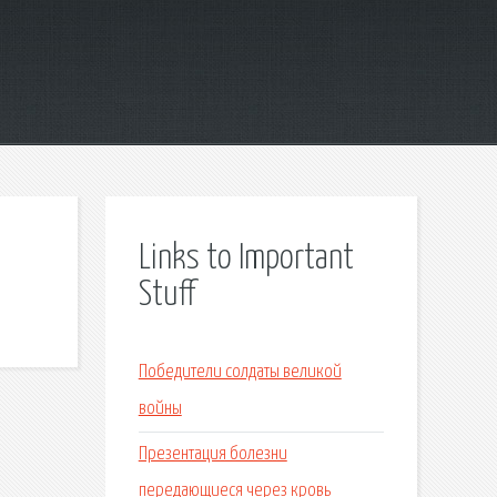
Links to Important
Stuff
Победители солдаты великой
войны
Презентация болезни
передающиеся через кровь