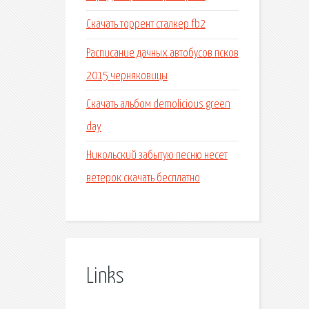
Скачать торрент сталкер fb2
Расписание дачных автобусов псков
2015 черняковицы
Скачать альбом demolicious green
day
Никольский забытую песню несет
ветерок скачать бесплатно
Links