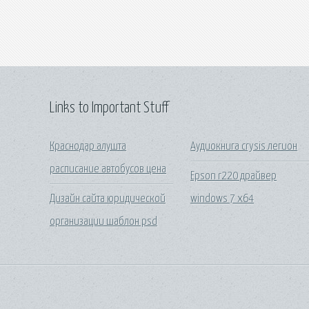
Links to Important Stuff
Краснодар алушта
Аудиокнига crysis легион
расписание автобусов цена
Epson r220 драйвер
Дизайн сайта юридической
windows 7 x64
организации шаблон psd