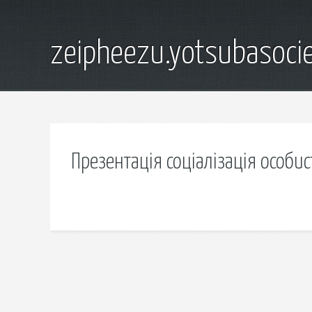
zeipheezu.yotsubasocie
Презентація соціалізація особис