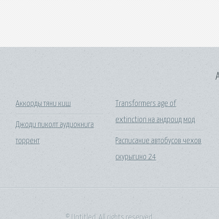
A
Аккорды тяни киш
Transformers age of
extinction на андроид мод
Джоди пиколт аудиокнига
торрент
Расписание автобусов чехов
скурыгино 24
© Untitled. All rights reserved.