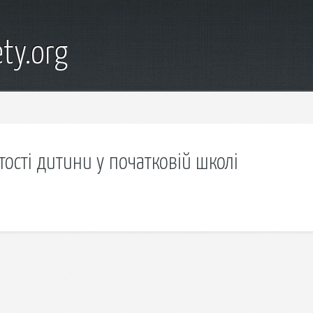
ty.org
тості дитини у початковій школі