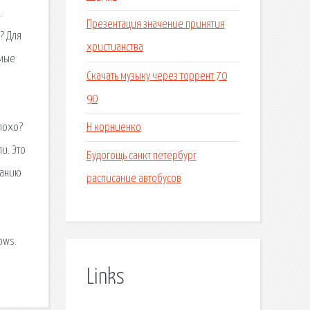
.
Презентация значение принятия
? Для
христианства
емые
Скачать музыку через торрент 70
90
Н корниенко
плохо?
и. Это
Будогощь санкт петербург
ванию
расписание автобусов
ows.
Links