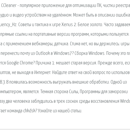
2, CCleaner - популярное приложение для оптимизации ПК, чистки реестра
дио и видео устройствам на удалённом. Может быть в описании ошибка
quency_Hz. Советы и тактика к игре Xenus 2: Белое золото. Часто задава
 прямые ссылки на портативные версии программ, которыми пользуется.
 с применением вебкамеры, датчика. Стима нет, но вы держитесь: игры
к перенести почту из Outlook в Windows7? Сборка Windows. Почему это 
тся Google Chrome? Причина 1: мешает старая версия. Прежде всего, есл
птов, не выходя в Интернет. Найдите ответ на свой вопрос по использо
 8.3.8 появилась возможность выгружать внешние обработки. Одной из
компьютером, является. Темная сторона Силы, Программы для заморозки
зу два человека заблудились в трех соснах среды восстановления Wind
ает команда chkdsk? Узнайте из нашей статьи.