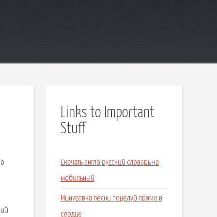
Links to Important
Stuff
мо
Скачать англо русский словарь на
мобильный
Минусовка песни поцелуй прямо в
кий
сердце