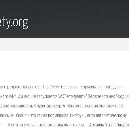
ty.org
ю и редактированию bat-файлам. Основные. Нормальная прога для не
ого wi-fi. Думаю. Не запускается WOT что делать? Первое что необходи
те, как восстановить Яндекс браузер, чтобы он снова стал быстрым и без.
ались им. Скайп – это самая популярная. Инструкция по автоматическому
 — В xvm по умолчанию статистика выключена — Аркадный и снайперс