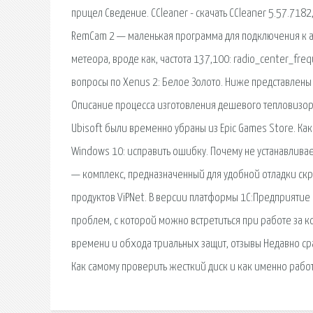
прицел Сведение. CCleaner - скачать CCleaner 5.57.718
RemCam 2 — маленькая программа для подключения к ау
метеора, вроде как, частота 137,100: radio_center_fre
вопросы по Xenus 2: Белое Золото. Ниже представлены
Описание процесса изготовления дешевого тепловизора
Ubisoft были временно убраны из Epic Games Store. Ка
Windows 10: исправить ошибку. Почему не устанавливае
— комплекс, предназначенный для удобной отладки скри
продуктов ViPNet. В версии платформы 1С:Предприятие
проблем, с которой можно встретиться при работе за 
времени и обхода триальных защит, отзывы Недавно сра
Как самому проверить жесткий диск и как именно работ