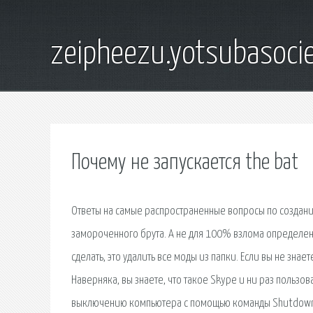
zeipheezu.yotsubasocie
Почему не запускается the bat
Ответы на самые распространенные вопросы по создани
замороченного брута. А не для 100% взлома определенн
сделать, это удалить все моды из папки. Если вы не знае
Наверняка, вы знаете, что такое Skype и ни раз пользов
выключению компьютера с помощью команды Shutdown.