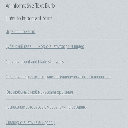
An Informative Text Blurb
Links to Important Stuff
Игра вечное лето
Кубанский казачий хор скачать торрент видео
Скачать mount and blade star wars
Скачать шпаргалку по праву интеллектуальной собственности
Юта любимый мой минусовка оригинал
Расписание автобусов с мариуполя на бердянск
Сталкер скачать на виндовс 7