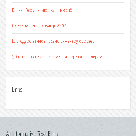
Бланки бсо для такси купить в спб
Схема тангенты yosan jc 2204
Благодарственное письмо инженеру образец
50 оттенков серого книга читать краткое содержание
Links
An Informative Text Blurb