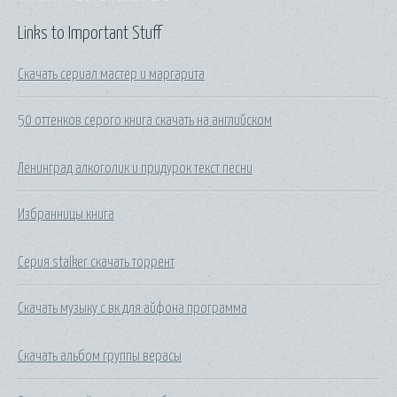
Links to Important Stuff
Скачать сериал мастер и маргарита
50 оттенков серого книга скачать на английском
Ленинград алкоголик и придурок текст песни
Избранницы книга
Серия stalker скачать торрент
Скачать музыку с вк для айфона программа
Скачать альбом группы верасы